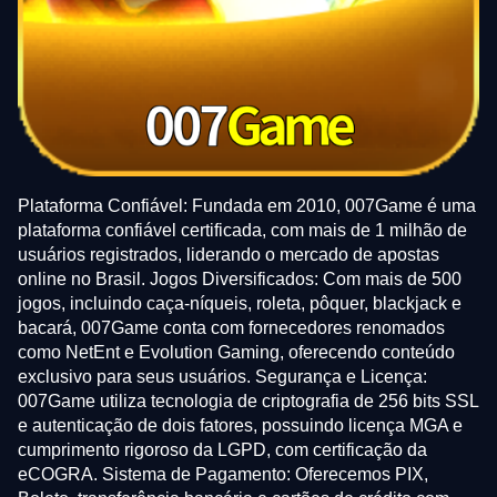
Plataforma Confiável: Fundada em 2010, 007Game é uma
plataforma confiável certificada, com mais de 1 milhão de
usuários registrados, liderando o mercado de apostas
online no Brasil. Jogos Diversificados: Com mais de 500
jogos, incluindo caça-níqueis, roleta, pôquer, blackjack e
bacará, 007Game conta com fornecedores renomados
como NetEnt e Evolution Gaming, oferecendo conteúdo
exclusivo para seus usuários. Segurança e Licença:
007Game utiliza tecnologia de criptografia de 256 bits SSL
e autenticação de dois fatores, possuindo licença MGA e
cumprimento rigoroso da LGPD, com certificação da
eCOGRA. Sistema de Pagamento: Oferecemos PIX,