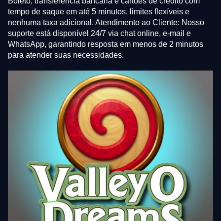
Boleto, transferência bancária e cartões de crédito com
tempo de saque em até 5 minutos, limites flexíveis e
nenhuma taxa adicional. Atendimento ao Cliente: Nosso
suporte está disponível 24/7 via chat online, e-mail e
WhatsApp, garantindo resposta em menos de 2 minutos
para atender suas necessidades.