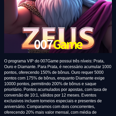
O programa VIP do 007Game possui três níveis: Prata,
Ouro e Diamante. Para Prata, é necessário acumular 1000
pontos, oferecendo 150% de bônus. Ouro requer 5000
pontos com 175% de bônus, enquanto Diamante exige
10000 pontos, permitindo 200% de bônus e saque
prioritário. Pontos acumulados por apostas, com taxa de
conversão de 10:1, válidos por 12 meses. Eventos
exclusivos incluem torneios especiais e presentes de
aniversário. Comparamos com dois concorrentes,
oferecendo 20% mais valor mensal, com média de