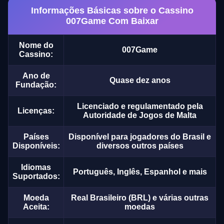
Informações Básicas sobre o Cassino
007Game Com Baixar
Nome do
007Game
Cassino:
Ano de
Quase dez anos
Fundação:
Licenciado e regulamentado pela
Licenças:
Autoridade de Jogos de Malta
Países
Disponível para jogadores do Brasil e
Disponíveis:
diversos outros países
Idiomas
Português, Inglês, Espanhol e mais
Suportados:
Moeda
Real Brasileiro (BRL) e várias outras
Aceita:
moedas