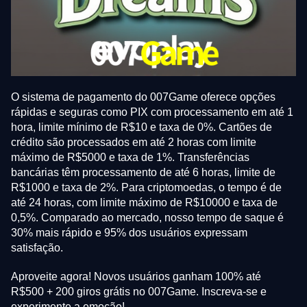
O sistema de pagamento do 007Game oferece opções
rápidas e seguras como PIX com processamento em até 1
hora, limite mínimo de R$10 e taxa de 0%. Cartões de
crédito são processados em até 2 horas com limite
máximo de R$5000 e taxa de 1%. Transferências
bancárias têm processamento de até 6 horas, limite de
R$1000 e taxa de 2%. Para criptomoedas, o tempo é de
até 24 horas, com limite máximo de R$10000 e taxa de
0,5%. Comparado ao mercado, nosso tempo de saque é
30% mais rápido e 95% dos usuários expressam
satisfação.
Aproveite agora! Novos usuários ganham 100% até
R$500 + 200 giros grátis no 007Game. Inscreva-se e
experimente a emoção!