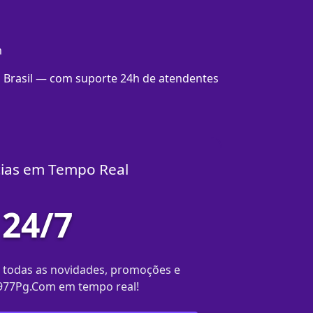
m
o Brasil — com suporte 24h de atendentes
cias em Tempo Real
24/7
e todas as novidades, promoções e
977Pg.Com em tempo real!