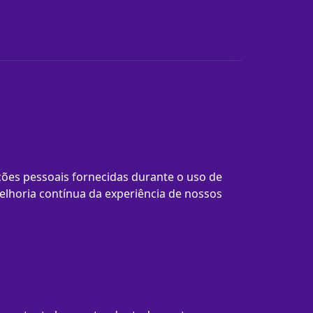
ões pessoais fornecidas durante o uso de
elhoria contínua da experiência de nossos