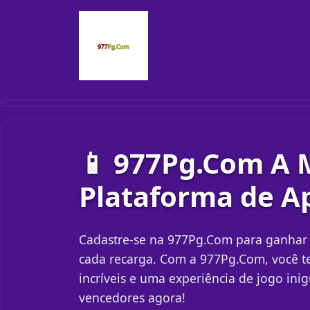
📱 977Pg.Com A 
Plataforma de A
Cadastre-se na 977Pg.Com para ganhar
cada recarga. Com a 977Pg.Com, você 
incríveis e uma experiência de jogo inig
vencedores agora!