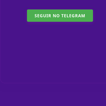
SEGUIR NO TELEGRAM