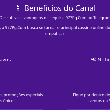
📱 Benefícios do Canal
Descubra as vantagens de seguir a 977Pg.Com no Telegra
 a 977Pg.Com busca se tornar o principal cassino online d
simpáticas.
sivos
📢 Notí
m, promoções especiais
Fique por dentro d
s únicos!
eventos da 