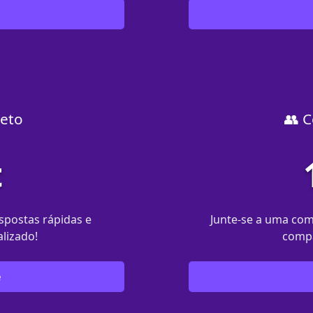
reto
👥 
t
espostas rápidas e
Junte-se a uma com
lizado!
compa
e