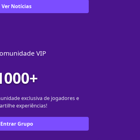
Ver Notícias
Comunidade VIP
1000+
unidade exclusiva de jogadores e
rtilhe experiências!
Entrar Grupo