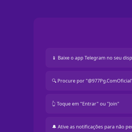
📱 Baixe o app Telegram no seu disp
🔍 Procure por "@977Pg.ComOficial
👆 Toque em "Entrar" ou "Join"
🔔 Ative as notificações para não p