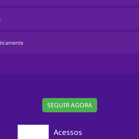
a
aticamente
SEGUIR AGORA
Acessos