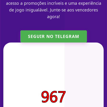
acesso a promoções incríveis e uma experiência
de jogo inigualável. Junte-se aos vencedores
agora!
SEGUIR NO TELEGRAM