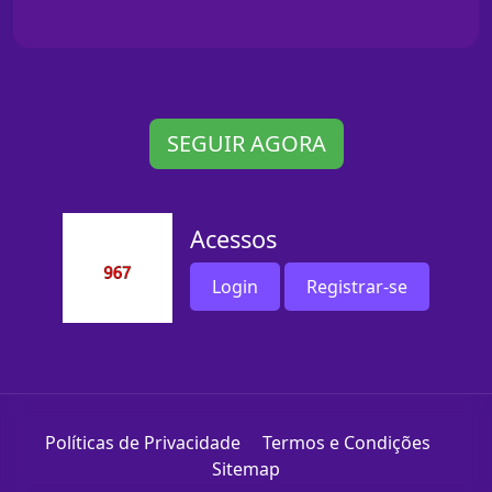
SEGUIR AGORA
Acessos
Login
Registrar-se
Políticas de Privacidade
Termos e Condições
Sitemap