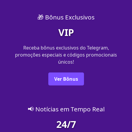
🎁 Bônus Exclusivos
VIP
Receba bônus exclusivos do Telegram,
promoções especiais e códigos promocionais
únicos!
Ver Bônus
📢 Notícias em Tempo Real
24/7