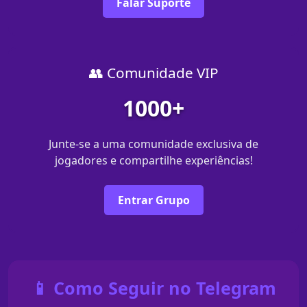
Falar Suporte
👥 Comunidade VIP
1000+
Junte-se a uma comunidade exclusiva de
jogadores e compartilhe experiências!
Entrar Grupo
📱 Como Seguir no Telegram