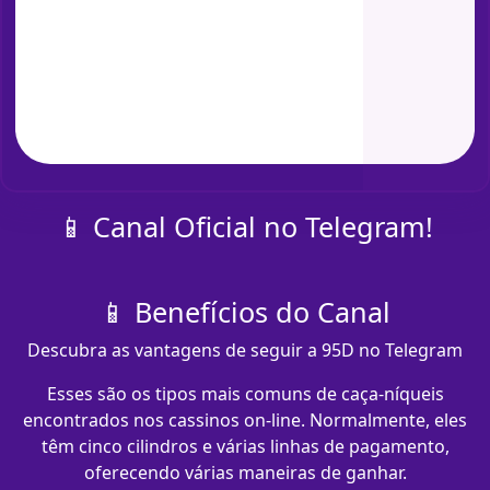
📱 Canal Oficial no Telegram!
📱 Benefícios do Canal
Descubra as vantagens de seguir a 95D no Telegram
Esses são os tipos mais comuns de caça-níqueis
encontrados nos cassinos on-line. Normalmente, eles
têm cinco cilindros e várias linhas de pagamento,
oferecendo várias maneiras de ganhar.