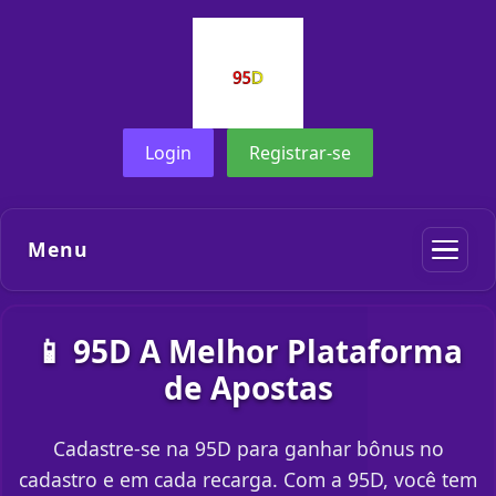
Login
Registrar-se
Menu
📱 95D A Melhor Plataforma
de Apostas
Cadastre-se na 95D para ganhar bônus no
cadastro e em cada recarga. Com a 95D, você tem