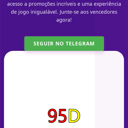
acesso a promoções incríveis e uma experiência
de jogo inigualável. Junte-se aos vencedores
agora!
SEGUIR NO TELEGRAM