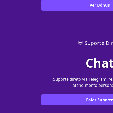
Ver Bônus
💬 Suporte Di
Cha
Suporte direto via Telegram, r
atendimento persona
Falar Suport