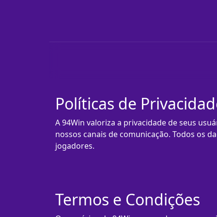
Políticas de Privacida
A 94Win valoriza a privacidade de seus usu
nossos canais de comunicação. Todos os dad
jogadores.
Termos e Condições