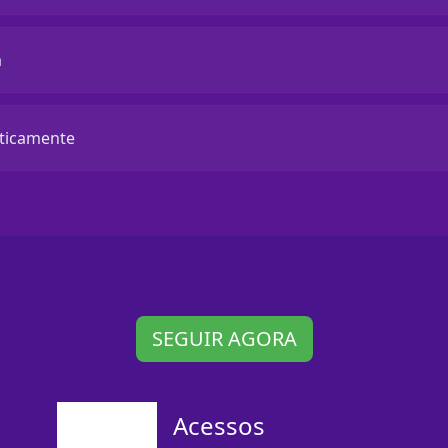
a
aticamente
SEGUIR AGORA
Acessos