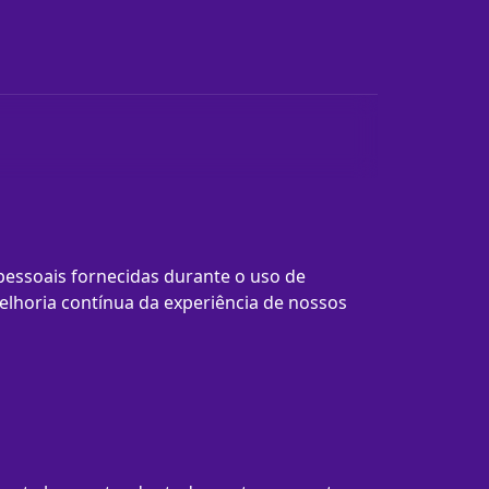
pessoais fornecidas durante o uso de
elhoria contínua da experiência de nossos