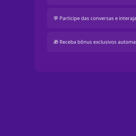
💬 Participe das conversas e interaj
🎁 Receba bônus exclusivos autom