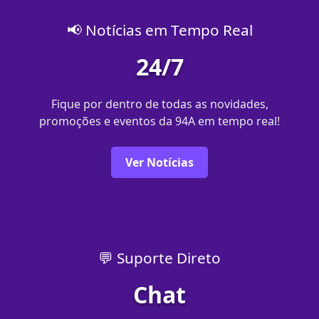
📢 Notícias em Tempo Real
24/7
Fique por dentro de todas as novidades,
promoções e eventos da 94A em tempo real!
Ver Notícias
💬 Suporte Direto
Chat