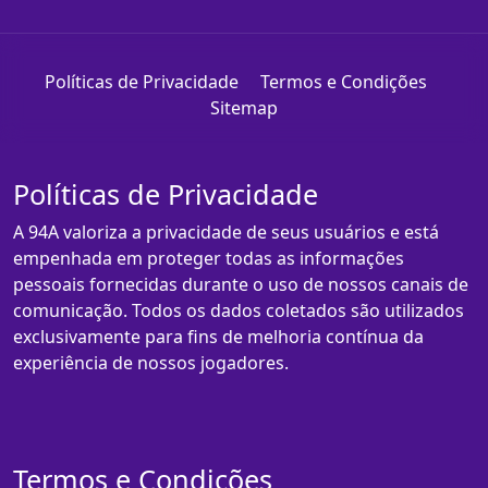
Políticas de Privacidade
Termos e Condições
Sitemap
Políticas de Privacidade
A 94A valoriza a privacidade de seus usuários e está
empenhada em proteger todas as informações
pessoais fornecidas durante o uso de nossos canais de
comunicação. Todos os dados coletados são utilizados
exclusivamente para fins de melhoria contínua da
experiência de nossos jogadores.
Termos e Condições