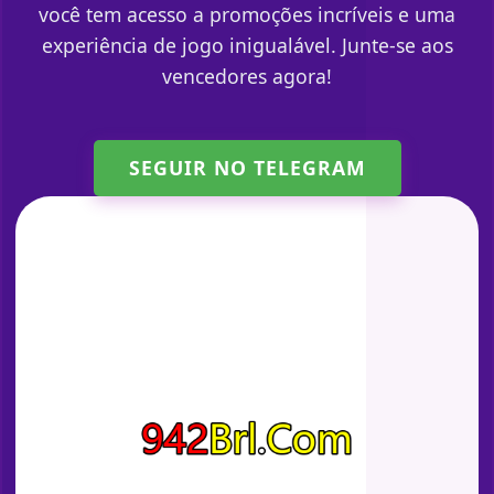
você tem acesso a promoções incríveis e uma
experiência de jogo inigualável. Junte-se aos
vencedores agora!
SEGUIR NO TELEGRAM