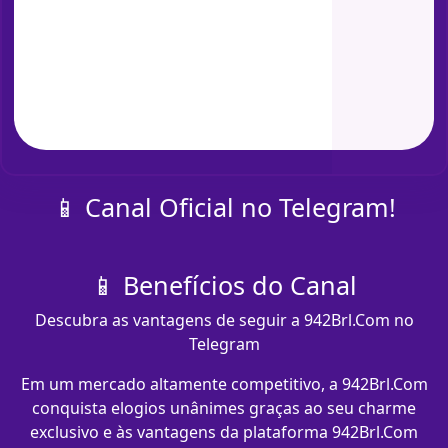
📱 Canal Oficial no Telegram!
📱 Benefícios do Canal
Descubra as vantagens de seguir a 942Brl.Com no
Telegram
Em um mercado altamente competitivo, a 942Brl.Com
conquista elogios unânimes graças ao seu charme
exclusivo e às vantagens da plataforma 942Brl.Com