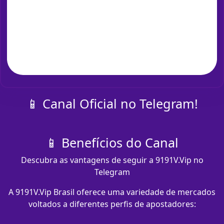
📱 Canal Oficial no Telegram!
📱 Benefícios do Canal
Descubra as vantagens de seguir a 9191V.Vip no
Telegram
A 9191V.Vip Brasil oferece uma variedade de mercados
voltados a diferentes perfis de apostadores: