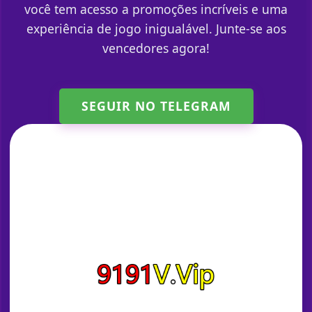
você tem acesso a promoções incríveis e uma
experiência de jogo inigualável. Junte-se aos
vencedores agora!
SEGUIR NO TELEGRAM