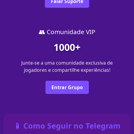
Falar Suporte
👥 Comunidade VIP
1000+
Junte-se a uma comunidade exclusiva de
jogadores e compartilhe experiências!
Entrar Grupo
📱 Como Seguir no Telegram