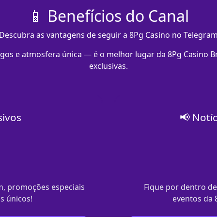
📱 Benefícios do Canal
Descubra as vantagens de seguir a 8Pg Casino no Telegra
gos e atmosfera única — é o melhor lugar da 8Pg Casino Br
exclusivas.
sivos
📢 Notí
m, promoções especiais
Fique por dentro d
s únicos!
eventos da 