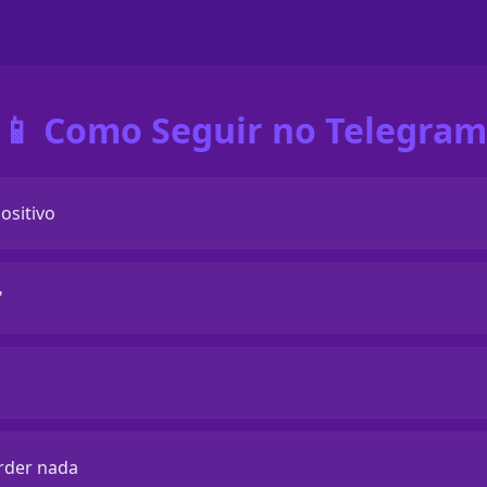
📱 Como Seguir no Telegram
ositivo
"
erder nada