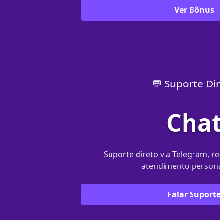
Ver Bônus
💬 Suporte Di
Cha
Suporte direto via Telegram, r
atendimento persona
Falar Suport