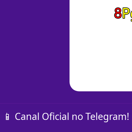
📱 Canal Oficial no Telegram!