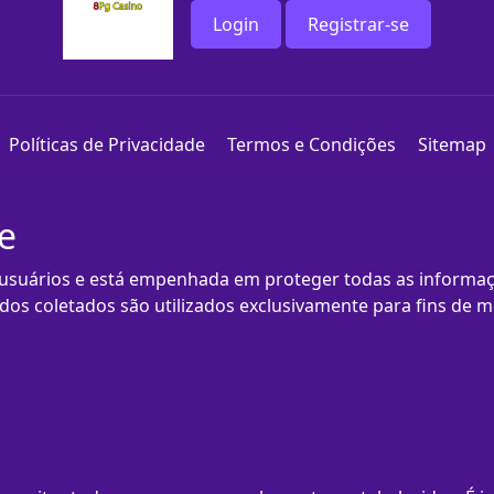
Login
Registrar-se
Políticas de Privacidade
Termos e Condições
Sitemap
de
s usuários e está empenhada em proteger todas as informa
os coletados são utilizados exclusivamente para fins de m