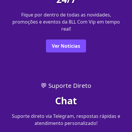
Fique por dentro de todas as novidades,
promoções e eventos da 8LL Com Vip em tempo
real!
Ver Notícias
💬 Suporte Direto
Chat
Suporte direto via Telegram, respostas rápidas e
atendimento personalizado!