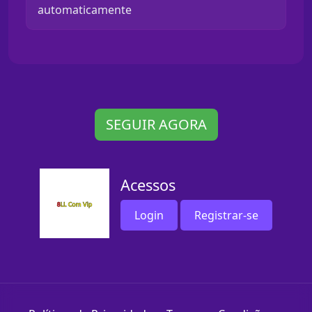
automaticamente
SEGUIR AGORA
Acessos
Login
Registrar-se