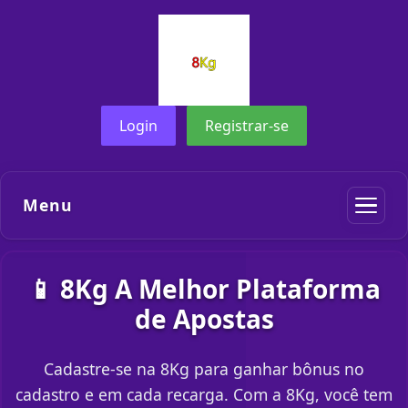
Login
Registrar-se
Menu
📱 8Kg A Melhor Plataforma
de Apostas
Cadastre-se na 8Kg para ganhar bônus no
cadastro e em cada recarga. Com a 8Kg, você tem