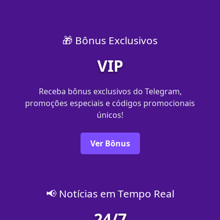
🎁 Bônus Exclusivos
VIP
Receba bônus exclusivos do Telegram,
promoções especiais e códigos promocionais
únicos!
Ver Bônus
📢 Notícias em Tempo Real
24/7