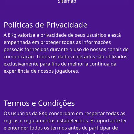
Sitemap
Políticas de Privacidade
A 8Kg valoriza a privacidade de seus usuários e está
empenhada em proteger todas as informações
pessoais fornecidas durante o uso de nossos canais de
comunicação. Todos os dados coletados são utilizados
exclusivamente para fins de melhoria contínua da
experiência de nossos jogadores.
Termos e Condições
Os usuários da 8Kg concordam em respeitar todas as
regras e regulamentos estabelecidos. É importante ler
e entender todos os termos antes de participar de