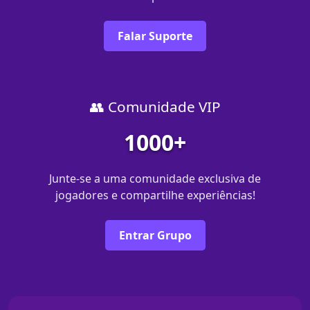
Falar Suporte
👥 Comunidade VIP
1000+
Junte-se a uma comunidade exclusiva de
jogadores e compartilhe experiências!
Entrar Grupo