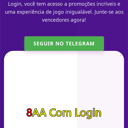
Login, você tem acesso a promoções incríveis e
uma experiência de jogo inigualável. Junte-se aos
vencedores agora!
SEGUIR NO TELEGRAM