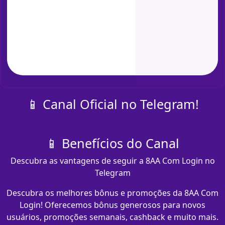
📱 Canal Oficial no Telegram!
📱 Benefícios do Canal
Descubra as vantagens de seguir a 8AA Com Login no
Telegram
Descubra os melhores bônus e promoções da 8AA Com
Login! Oferecemos bônus generosos para novos
usuários, promoções semanais, cashback e muito mais.