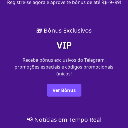
Registre-se agora e aproveite bônus de até R$+9~99!
🎁 Bônus Exclusivos
VIP
Receba bônus exclusivos do Telegram,
promoções especiais e códigos promocionais
únicos!
Ver Bônus
📢 Notícias em Tempo Real