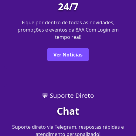
24/7
Fique por dentro de todas as novidades,
promoções e eventos da 8AA Com Login em
tempo real!
Ver Notícias
💬 Suporte Direto
Chat
Suporte direto via Telegram, respostas rápidas e
atendimento personalizado!