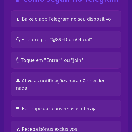
📱 Baixe o app Telegram no seu dispositivo
🔍 Procure por "@89H.ComOficial"
👆 Toque em "Entrar" ou "Join"
🔔 Ative as notificações para não perder
nada
💬 Participe das conversas e interaja
🎁 Receba bônus exclusivos