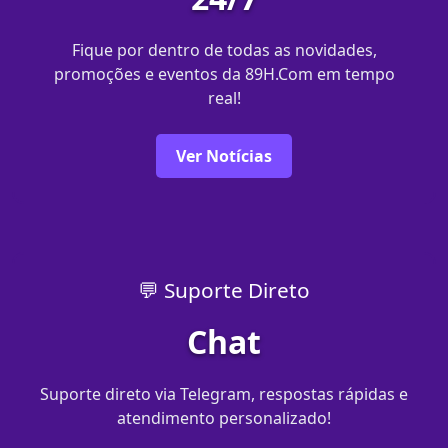
Fique por dentro de todas as novidades,
promoções e eventos da 89H.Com em tempo
real!
Ver Notícias
💬 Suporte Direto
Chat
Suporte direto via Telegram, respostas rápidas e
atendimento personalizado!