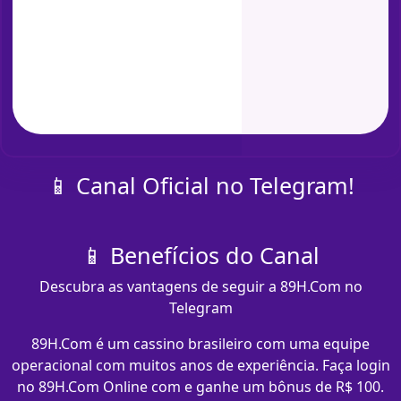
📱 Canal Oficial no Telegram!
📱 Benefícios do Canal
Descubra as vantagens de seguir a 89H.Com no
Telegram
89H.Com é um cassino brasileiro com uma equipe
operacional com muitos anos de experiência. Faça login
no 89H.Com Online com e ganhe um bônus de R$ 100.