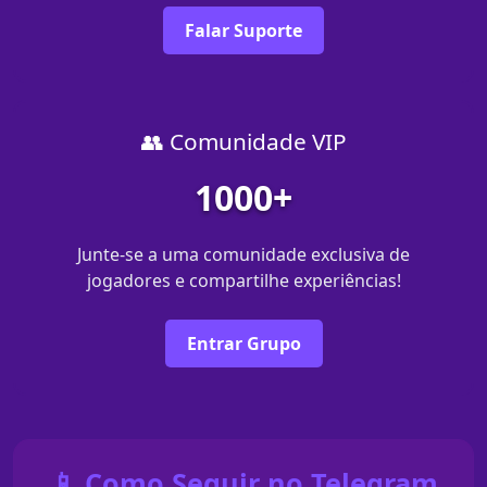
Falar Suporte
👥 Comunidade VIP
1000+
Junte-se a uma comunidade exclusiva de
jogadores e compartilhe experiências!
Entrar Grupo
📱 Como Seguir no Telegram