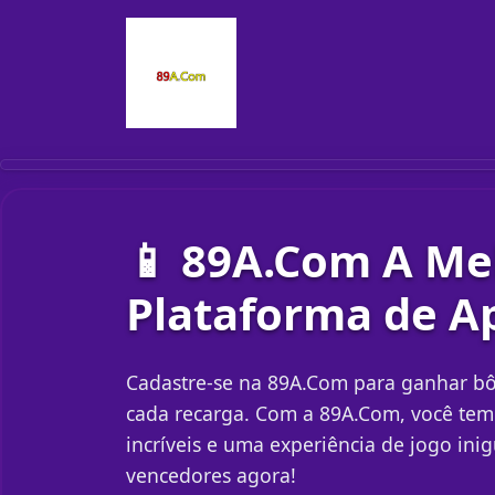
📱 89A.Com A Me
Plataforma de A
Cadastre-se na 89A.Com para ganhar b
cada recarga. Com a 89A.Com, você te
incríveis e uma experiência de jogo inig
vencedores agora!