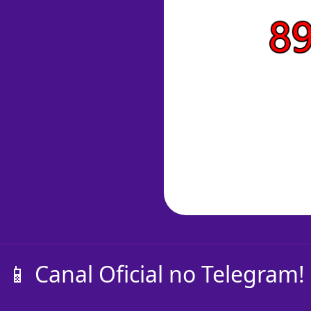
📱 Canal Oficial no Telegram!