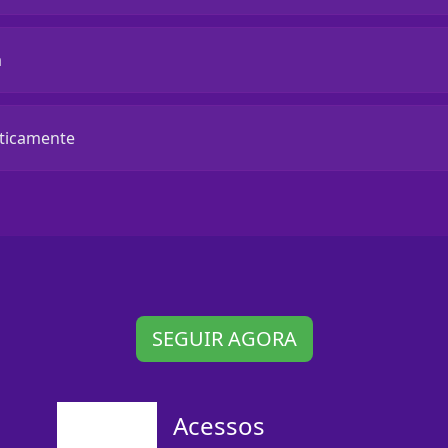
a
aticamente
SEGUIR AGORA
Acessos