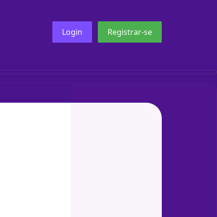
Login
Registrar-se