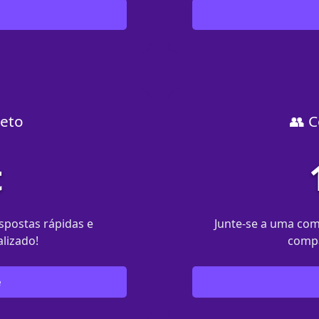
reto
👥 
t
espostas rápidas e
Junte-se a uma com
lizado!
compa
e