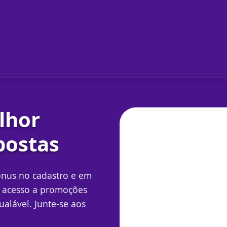
lhor
postas
ônus no cadastro e em
m acesso a promoções
ualável. Junte-se aos