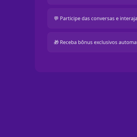
💬 Participe das conversas e interaj
🎁 Receba bônus exclusivos autom