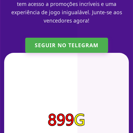
tem acesso a promoções incríveis e uma
experiência de jogo inigualável. Junte-se aos
vencedores agora!
SEGUIR NO TELEGRAM