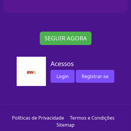
SEGUIR AGORA
Acessos
Login
Registrar-se
Políticas de Privacidade
Termos e Condições
Sitemap