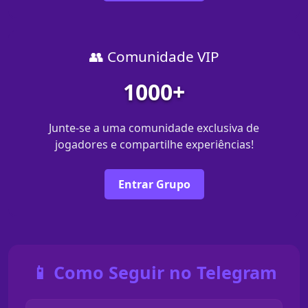
👥 Comunidade VIP
1000+
Junte-se a uma comunidade exclusiva de
jogadores e compartilhe experiências!
Entrar Grupo
📱 Como Seguir no Telegram