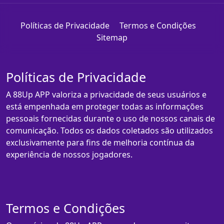
Políticas de Privacidade
Termos e Condições
Sitemap
Políticas de Privacidade
A 88Up APP valoriza a privacidade de seus usuários e
está empenhada em proteger todas as informações
pessoais fornecidas durante o uso de nossos canais de
comunicação. Todos os dados coletados são utilizados
exclusivamente para fins de melhoria contínua da
experiência de nossos jogadores.
Termos e Condições