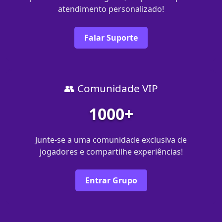
atendimento personalizado!
Falar Suporte
👥 Comunidade VIP
1000+
Junte-se a uma comunidade exclusiva de
jogadores e compartilhe experiências!
Entrar Grupo