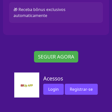
🎁 Receba bônus exclusivos
automaticamente
SEGUIR AGORA
Acessos
Login
Registrar-se