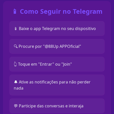
📱 Como Seguir no Telegram
📱 Baixe o app Telegram no seu dispositivo
🔍 Procure por "@88Up APPOficial"
👆 Toque em "Entrar" ou "Join"
🔔 Ative as notificações para não perder
nada
💬 Participe das conversas e interaja