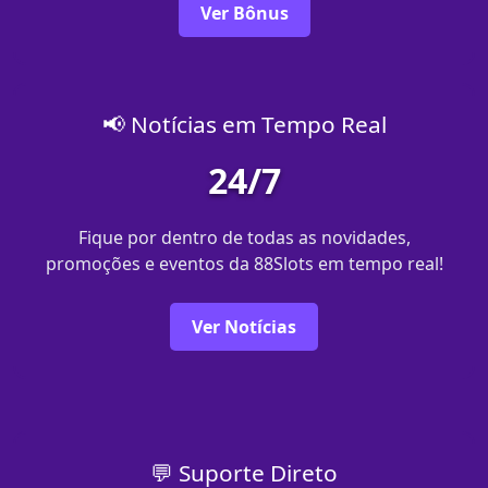
Ver Bônus
📢 Notícias em Tempo Real
24/7
Fique por dentro de todas as novidades,
promoções e eventos da 88Slots em tempo real!
Ver Notícias
💬 Suporte Direto