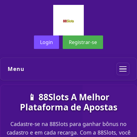
Login
Registrar-se
Menu
📱 88Slots A Melhor
Plataforma de Apostas
Cadastre-se na 88Slots para ganhar bônus no
cadastro e em cada recarga. Com a 88Slots, você