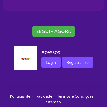
SEGUIR AGORA
Acessos
Login
Registrar-se
Políticas de Privacidade
Termos e Condições
Sitemap