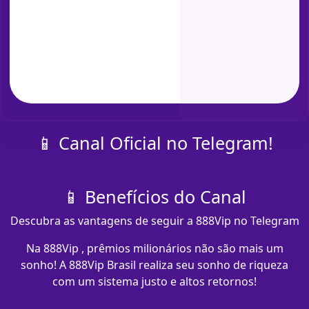
📱 Canal Oficial no Telegram!
📱 Benefícios do Canal
Descubra as vantagens de seguir a 888Vip no Telegram
Na 888Vip , prêmios milionários não são mais um
sonho! A 888Vip Brasil realiza seu sonho de riqueza
com um sistema justo e altos retornos!