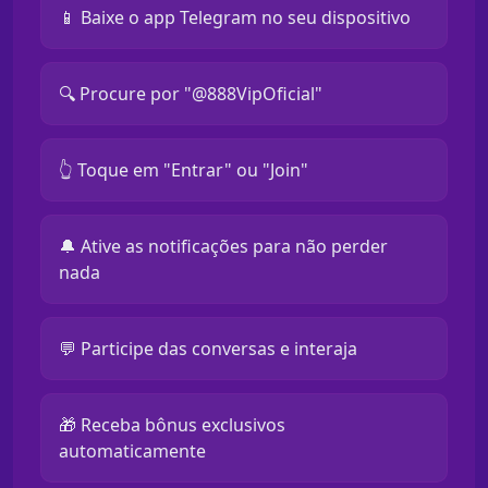
📱 Baixe o app Telegram no seu dispositivo
🔍 Procure por "@888VipOficial"
👆 Toque em "Entrar" ou "Join"
🔔 Ative as notificações para não perder
nada
💬 Participe das conversas e interaja
🎁 Receba bônus exclusivos
automaticamente