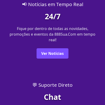
📢 Notícias em Tempo Real
24/7
Fique por dentro de todas as novidades,
promoções e eventos da 888Sua.Com em tempo
real!
Ver Notícias
💬 Suporte Direto
Chat