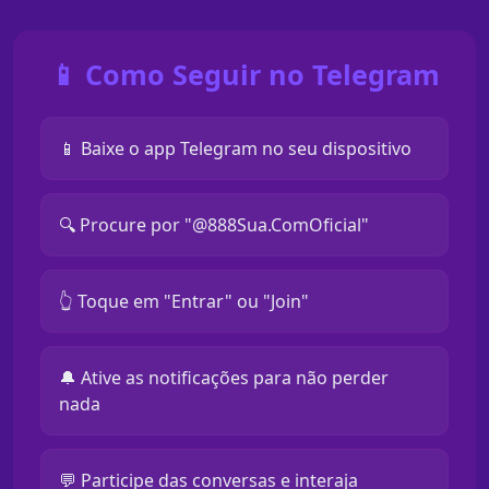
📱 Como Seguir no Telegram
📱 Baixe o app Telegram no seu dispositivo
🔍 Procure por "@888Sua.ComOficial"
👆 Toque em "Entrar" ou "Join"
🔔 Ative as notificações para não perder
nada
💬 Participe das conversas e interaja