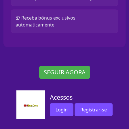
🎁 Receba bônus exclusivos
automaticamente
SEGUIR AGORA
Acessos
Login
Registrar-se