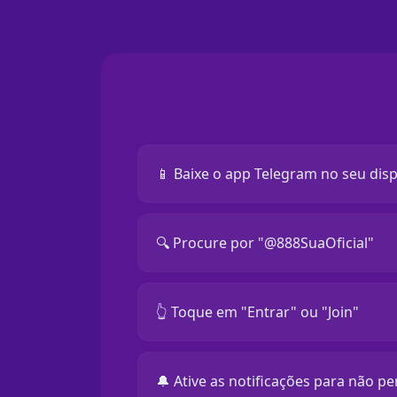
📱 Baixe o app Telegram no seu disp
🔍 Procure por "@888SuaOficial"
👆 Toque em "Entrar" ou "Join"
🔔 Ative as notificações para não p