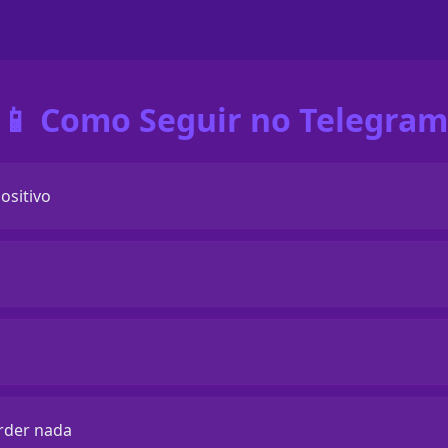
📱 Como Seguir no Telegram
ositivo
erder nada