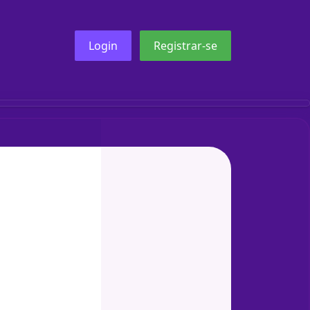
Login
Registrar-se