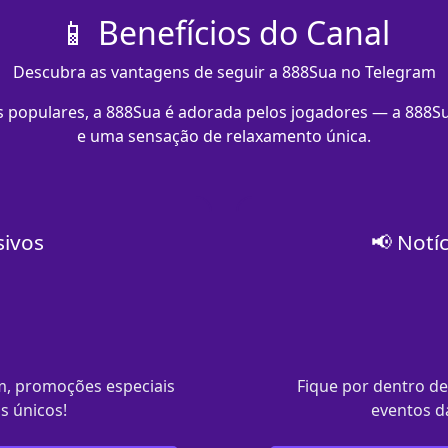
📱 Benefícios do Canal
Descubra as vantagens de seguir a 888Sua no Telegram
populares, a 888Sua é adorada pelos jogadores — a 888Su
e uma sensação de relaxamento única.
sivos
📢 Notí
m, promoções especiais
Fique por dentro d
s únicos!
eventos d