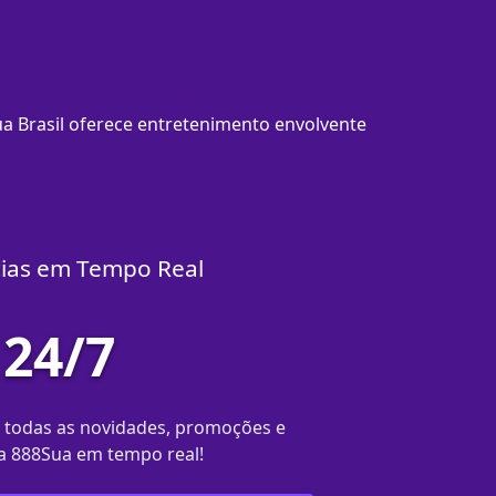
a Brasil oferece entretenimento envolvente
cias em Tempo Real
24/7
e todas as novidades, promoções e
a 888Sua em tempo real!