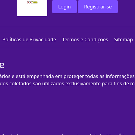
Login
Registrar-se
Políticas de Privacidade
Termos e Condições
Sitemap
de
uários e está empenhada em proteger todas as informações
os coletados são utilizados exclusivamente para fins de m