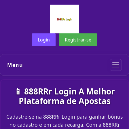
Login
Registrar-se
Menu
📱 888RRr Login A Melhor
Plataforma de Apostas
Cadastre-se na 888RRr Login para ganhar bônus
no cadastro e em cada recarga. Com a 888RRr