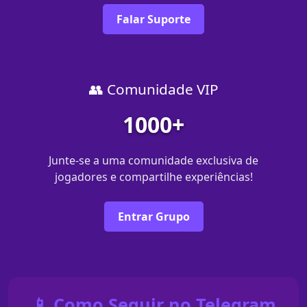
Falar Suporte
👥 Comunidade VIP
1000+
Junte-se a uma comunidade exclusiva de
jogadores e compartilhe experiências!
Entrar Grupo
📱 Como Seguir no Telegram