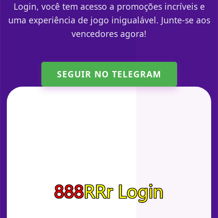
Login, você tem acesso a promoções incríveis e
uma experiência de jogo inigualável. Junte-se aos
vencedores agora!
SEGUIR NO TELEGRAM