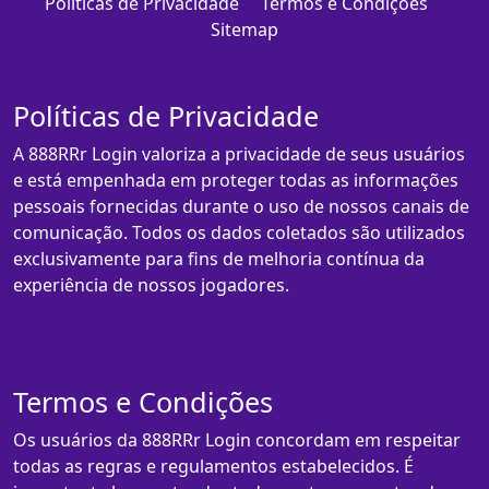
Políticas de Privacidade
Termos e Condições
Sitemap
Políticas de Privacidade
A 888RRr Login valoriza a privacidade de seus usuários
e está empenhada em proteger todas as informações
pessoais fornecidas durante o uso de nossos canais de
comunicação. Todos os dados coletados são utilizados
exclusivamente para fins de melhoria contínua da
experiência de nossos jogadores.
Termos e Condições
Os usuários da 888RRr Login concordam em respeitar
todas as regras e regulamentos estabelecidos. É