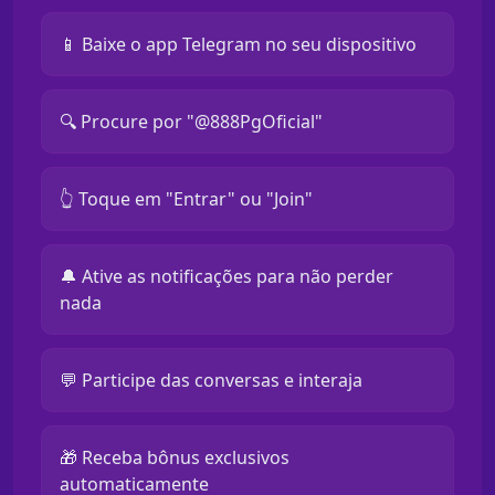
📱 Baixe o app Telegram no seu dispositivo
🔍 Procure por "@888PgOficial"
👆 Toque em "Entrar" ou "Join"
🔔 Ative as notificações para não perder
nada
💬 Participe das conversas e interaja
🎁 Receba bônus exclusivos
automaticamente