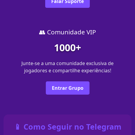
Falar Suporte
👥 Comunidade VIP
1000+
Junte-se a uma comunidade exclusiva de
jogadores e compartilhe experiências!
Entrar Grupo
📱 Como Seguir no Telegram