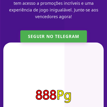
tem acesso a promoções incríveis e uma
experiência de jogo inigualável. Junte-se aos
vencedores agora!
SEGUIR NO TELEGRAM