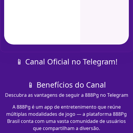
📱 Canal Oficial no Telegram!
📱 Benefícios do Canal
Descubra as vantagens de seguir a 888Pg no Telegram
A 888Pg é um app de entretenimento que reúne
múltiplas modalidades de jogo — a plataforma 888Pg
Brasil conta com uma vasta comunidade de usuários
que compartilham a diversão.