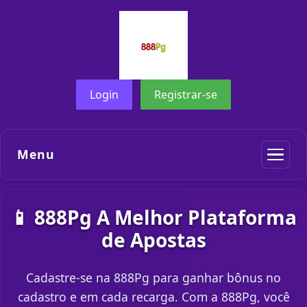
Login
Registrar-se
Menu
📱 888Pg A Melhor Plataforma
de Apostas
Cadastre-se na 888Pg para ganhar bônus no
cadastro e em cada recarga. Com a 888Pg, você