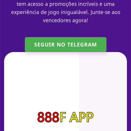
tem acesso a promoções incríveis e uma
experiência de jogo inigualável. Junte-se aos
vencedores agora!
SEGUIR NO TELEGRAM