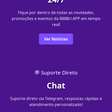
Fique por dentro de todas as novidades,
promoções e eventos da 888Brl APP em tempo
real!
Ver Notícias
💬 Suporte Direto
Chat
Suporte direto via Telegram, respostas rápidas e
atendimento personalizado!