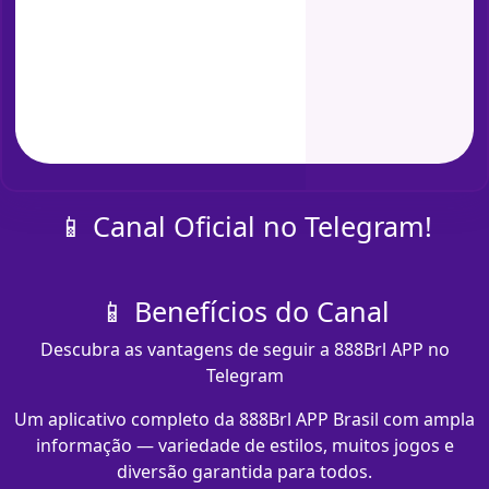
📱 Canal Oficial no Telegram!
📱 Benefícios do Canal
Descubra as vantagens de seguir a 888Brl APP no
Telegram
Um aplicativo completo da 888Brl APP Brasil com ampla
informação — variedade de estilos, muitos jogos e
diversão garantida para todos.