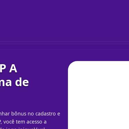
P A
ma de
nhar bônus no cadastro e
 você tem acesso a