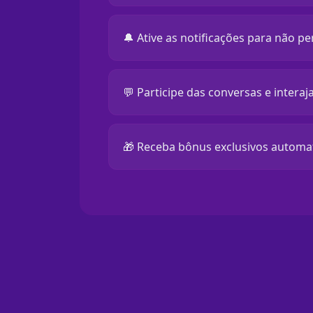
🔔 Ative as notificações para não p
💬 Participe das conversas e interaj
🎁 Receba bônus exclusivos autom