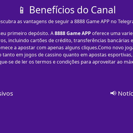
📱 Benefícios do Canal
scubra as vantagens de seguir a 8888 Game APP no Teleg
 seu primeiro depósito. A
8888 Game APP
oferece uma vari
os, incluindo cartões de crédito, transferências bancárias e
omece a apostar com apenas alguns cliques.Como novo jog
o tanto em jogos de cassino quanto em apostas esportiva
fique-se de ler os termos e condições para aproveitar ao má
sivos
📢 Notí