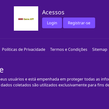
Acessos
Login
Registrar-se
Políticas de Privacidade
Termos e Condições
Sitemap
de
 seus usuários e está empenhada em proteger todas as inf
dados coletados são utilizados exclusivamente para fins d