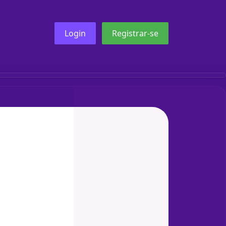
Login
Registrar-se