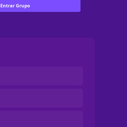
Entrar Grupo