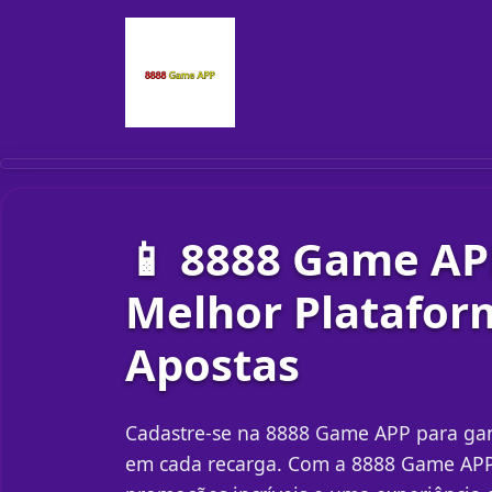
📱 8888 Game AP
Melhor Platafor
Apostas
Cadastre-se na 8888 Game APP para ga
em cada recarga. Com a 8888 Game APP,