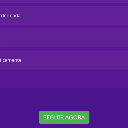
erder nada
a
aticamente
SEGUIR AGORA