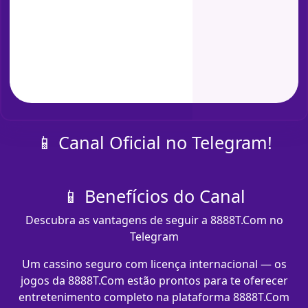
📱 Canal Oficial no Telegram!
📱 Benefícios do Canal
Descubra as vantagens de seguir a 8888T.Com no
Telegram
Um cassino seguro com licença internacional — os
jogos da 8888T.Com estão prontos para te oferecer
entretenimento completo na plataforma 8888T.Com