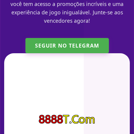
você tem acesso a promoções incríveis e uma
experiência de jogo inigualável. Junte-se aos
vencedores agora!
SEGUIR NO TELEGRAM