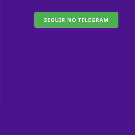
SEGUIR NO TELEGRAM