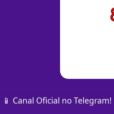
📱 Canal Oficial no Telegram!