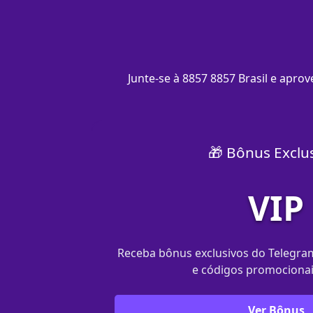
Junte-se à 8857 8857 Brasil e apr
🎁 Bônus Exclu
VIP
Receba bônus exclusivos do Telegra
e códigos promocionai
Ver Bônus