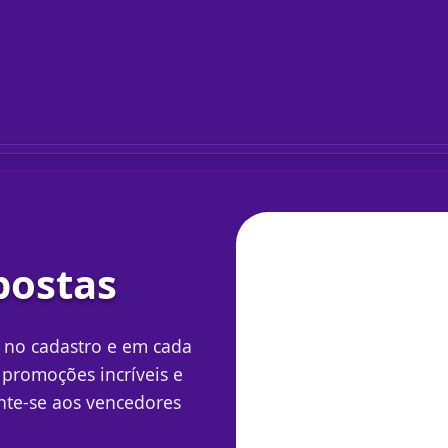
postas
 no cadastro e em cada
 promoções incríveis e
unte-se aos vencedores