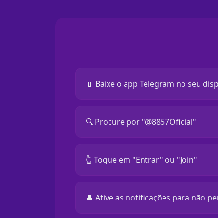
📱 Baixe o app Telegram no seu disp
🔍 Procure por "@8857Oficial"
👆 Toque em "Entrar" ou "Join"
🔔 Ative as notificações para não p