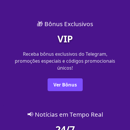
🎁 Bônus Exclusivos
VIP
Receba bônus exclusivos do Telegram,
promoções especiais e códigos promocionais
únicos!
Ver Bônus
📢 Notícias em Tempo Real
24/7