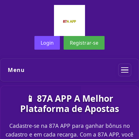
Login
Registrar-se
Menu
📱 87A APP A Melhor
Plataforma de Apostas
Cadastre-se na 87A APP para ganhar bônus no
cadastro e em cada recarga. Com a 87A APP, você