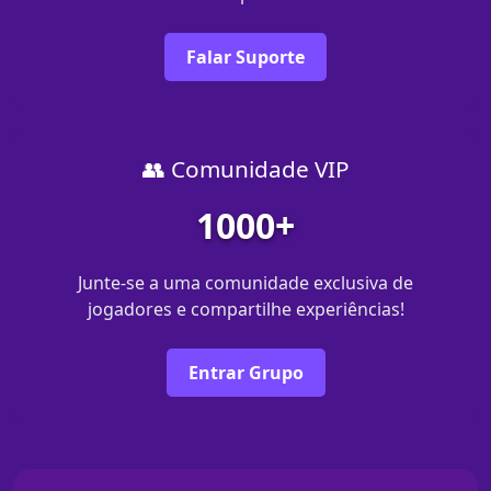
Falar Suporte
👥 Comunidade VIP
1000+
Junte-se a uma comunidade exclusiva de
jogadores e compartilhe experiências!
Entrar Grupo