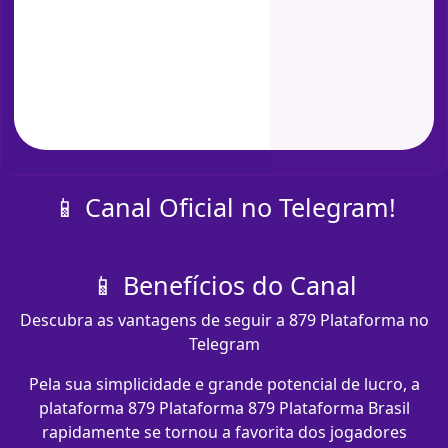
📱 Canal Oficial no Telegram!
📱 Benefícios do Canal
Descubra as vantagens de seguir a 879 Plataforma no
Telegram
Pela sua simplicidade e grande potencial de lucro, a
plataforma 879 Plataforma 879 Plataforma Brasil
rapidamente se tornou a favorita dos jogadores