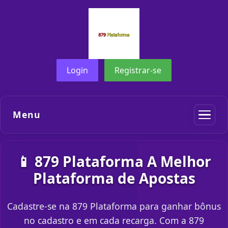
Login
Registrar-se
Menu
📱 879 Plataforma A Melhor
Plataforma de Apostas
Cadastre-se na 879 Plataforma para ganhar bônus
no cadastro e em cada recarga. Com a 879