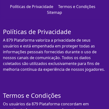
Políticas de Privacidade
Termos e Condições
Sitemap
Políticas de Privacidade
A 879 Plataforma valoriza a privacidade de seus
usuários e está empenhada em proteger todas as
informações pessoais fornecidas durante o uso de
nossos canais de comunicação. Todos os dados
coletados são utilizados exclusivamente para fins de
melhoria contínua da experiência de nossos jogadores.
Termos e Condições
Os usuários da 879 Plataforma concordam em