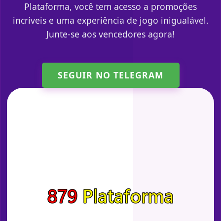
Plataforma, você tem acesso a promoções
incríveis e uma experiência de jogo inigualável.
Junte-se aos vencedores agora!
SEGUIR NO TELEGRAM