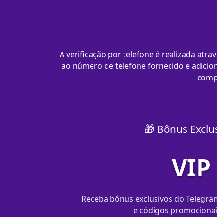
A verificação por telefone é realizada at
ao número de telefone fornecido e adicio
compl
🎁 Bônus Exclu
VIP
Receba bônus exclusivos do Telegra
e códigos promocionai