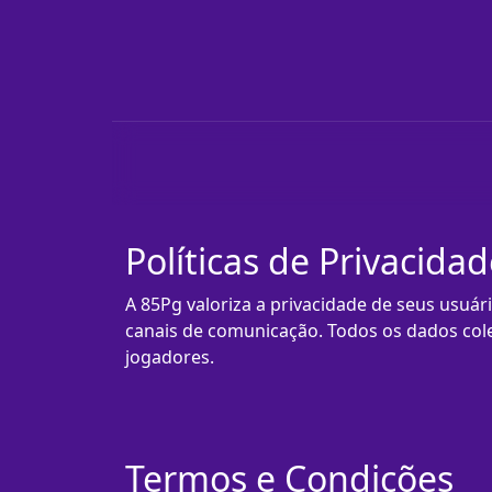
Políticas de Privacida
A 85Pg valoriza a privacidade de seus usuá
canais de comunicação. Todos os dados cole
jogadores.
Termos e Condições