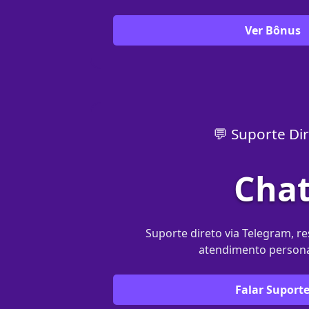
Ver Bônus
💬 Suporte Di
Cha
Suporte direto via Telegram, r
atendimento persona
Falar Suport