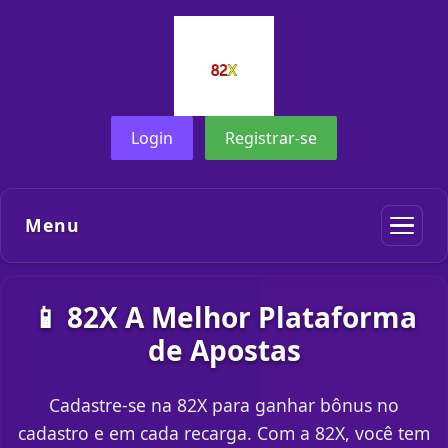
Login
Registrar-se
Menu
📱 82X A Melhor Plataforma
de Apostas
Cadastre-se na 82X para ganhar bônus no
cadastro e em cada recarga. Com a 82X, você tem