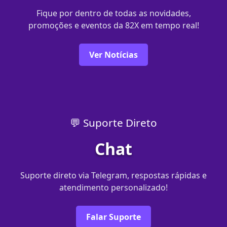
Fique por dentro de todas as novidades,
promoções e eventos da 82X em tempo real!
Ver Notícias
💬 Suporte Direto
Chat
Suporte direto via Telegram, respostas rápidas e
atendimento personalizado!
Falar Suporte