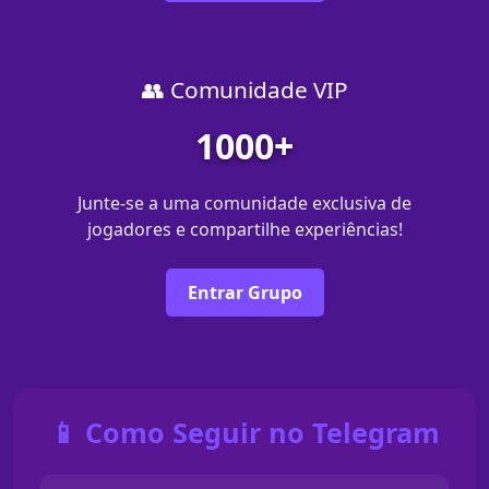
👥 Comunidade VIP
1000+
Junte-se a uma comunidade exclusiva de
jogadores e compartilhe experiências!
Entrar Grupo
📱 Como Seguir no Telegram