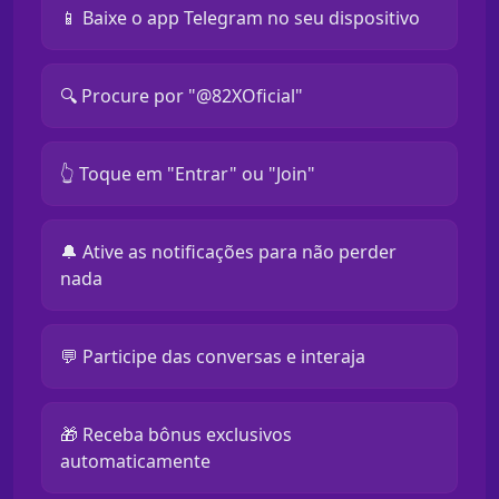
📱 Baixe o app Telegram no seu dispositivo
🔍 Procure por "@82XOficial"
👆 Toque em "Entrar" ou "Join"
🔔 Ative as notificações para não perder
nada
💬 Participe das conversas e interaja
🎁 Receba bônus exclusivos
automaticamente