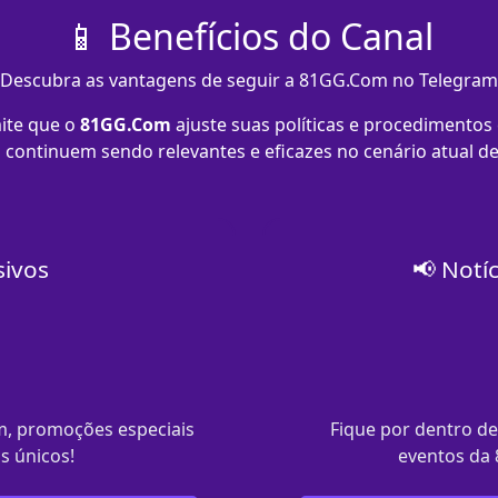
📱 Benefícios do Canal
Descubra as vantagens de seguir a 81GG.Com no Telegram
ite que o
81GG.Com
ajuste suas políticas e procedimentos
 continuem sendo relevantes e eficazes no cenário atual de
sivos
📢 Notí
m, promoções especiais
Fique por dentro d
s únicos!
eventos da