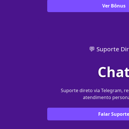
Ver Bônus
💬 Suporte Di
Cha
Suporte direto via Telegram, r
atendimento persona
Falar Suport