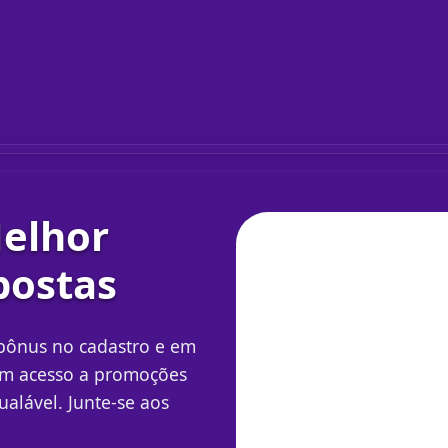
elhor
postas
bônus no cadastro e em
em acesso a promoções
ualável. Junte-se aos