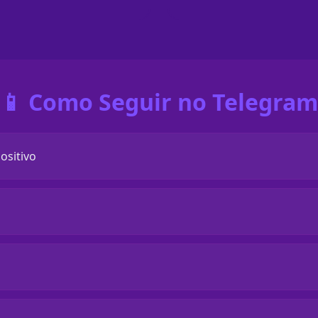
📱 Como Seguir no Telegram
ositivo