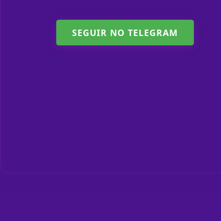
SEGUIR NO TELEGRAM