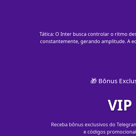
Tática: O Inter busca controlar o ritmo d
constantemente, gerando amplitude. A equ
🎁 Bônus Exclu
VIP
Receba bônus exclusivos do Telegra
e códigos promocionai