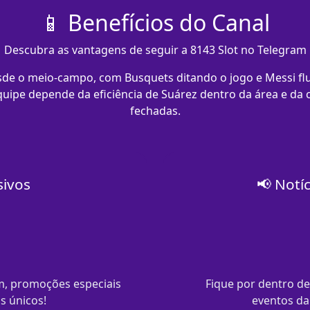
📱 Benefícios do Canal
Descubra as vantagens de seguir a 8143 Slot no Telegram
esde o meio-campo, com Busquets ditando o jogo e Messi fl
ipe depende da eficiência de Suárez dentro da área e da 
fechadas.
sivos
📢 Notí
m, promoções especiais
Fique por dentro d
s únicos!
eventos da