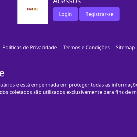
Acessos
Login
Registrar-se
Políticas de Privacidade
Termos e Condições
Sitemap
de
 usuários e está empenhada em proteger todas as informaçõ
os coletados são utilizados exclusivamente para fins de m