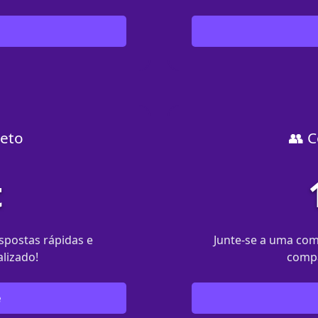
reto
👥 
t
espostas rápidas e
Junte-se a uma com
lizado!
compa
e