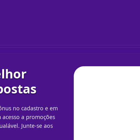
elhor
postas
bônus no cadastro e em
em acesso a promoções
ualável. Junte-se aos