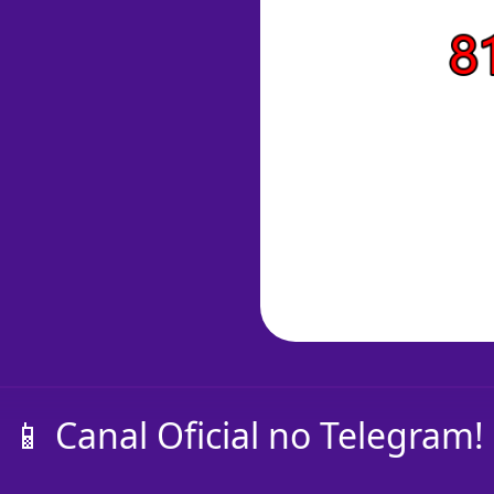
📱 Canal Oficial no Telegram!