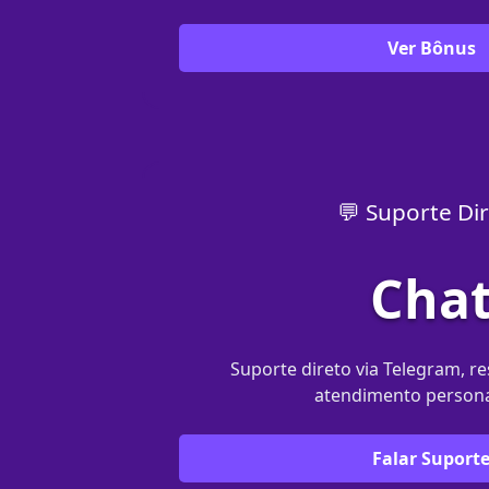
Ver Bônus
💬 Suporte Di
Cha
Suporte direto via Telegram, r
atendimento persona
Falar Suport