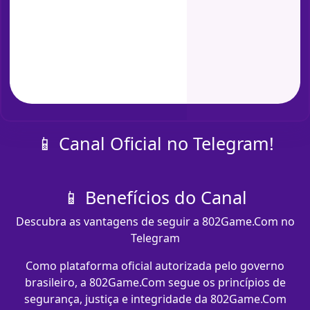
📱 Canal Oficial no Telegram!
📱 Benefícios do Canal
Descubra as vantagens de seguir a 802Game.Com no
Telegram
Como plataforma oficial autorizada pelo governo
brasileiro, a 802Game.Com segue os princípios de
segurança, justiça e integridade da 802Game.Com