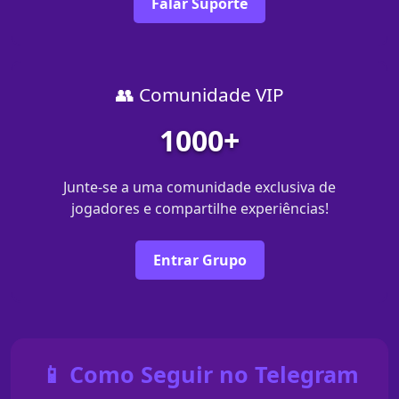
Falar Suporte
👥 Comunidade VIP
1000+
Junte-se a uma comunidade exclusiva de
jogadores e compartilhe experiências!
Entrar Grupo
📱 Como Seguir no Telegram