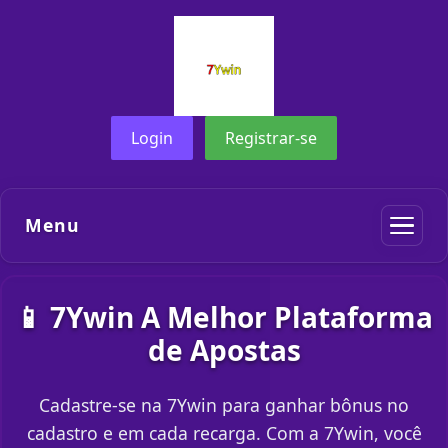
Login
Registrar-se
Menu
📱 7Ywin A Melhor Plataforma
de Apostas
Cadastre-se na 7Ywin para ganhar bônus no
cadastro e em cada recarga. Com a 7Ywin, você