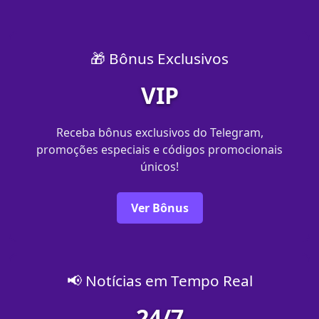
🎁 Bônus Exclusivos
VIP
Receba bônus exclusivos do Telegram,
promoções especiais e códigos promocionais
únicos!
Ver Bônus
📢 Notícias em Tempo Real
24/7