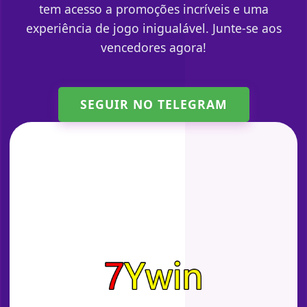
tem acesso a promoções incríveis e uma
experiência de jogo inigualável. Junte-se aos
vencedores agora!
SEGUIR NO TELEGRAM