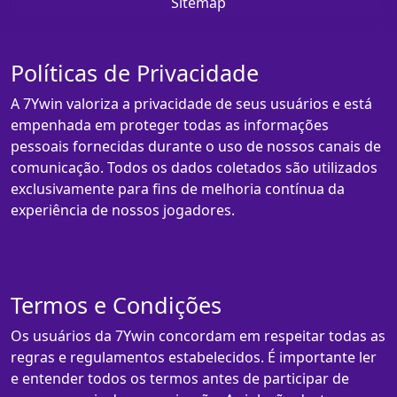
Sitemap
Políticas de Privacidade
A 7Ywin valoriza a privacidade de seus usuários e está
empenhada em proteger todas as informações
pessoais fornecidas durante o uso de nossos canais de
comunicação. Todos os dados coletados são utilizados
exclusivamente para fins de melhoria contínua da
experiência de nossos jogadores.
Termos e Condições
Os usuários da 7Ywin concordam em respeitar todas as
regras e regulamentos estabelecidos. É importante ler
e entender todos os termos antes de participar de