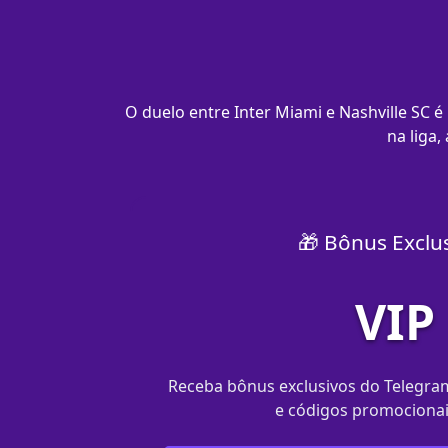
O duelo entre Inter Miami e Nashville SC
na liga,
🎁 Bônus Exclu
VIP
Receba bônus exclusivos do Telegra
e códigos promocionai