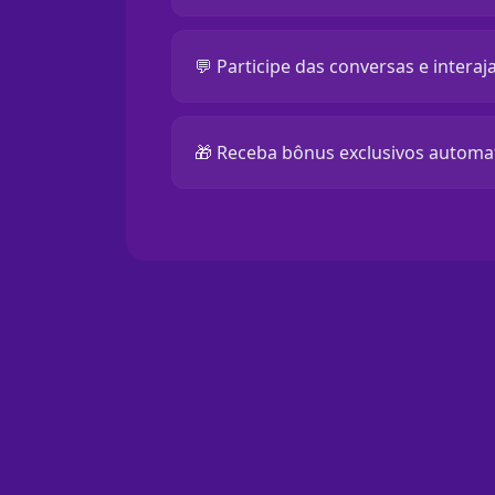
💬 Participe das conversas e interaj
🎁 Receba bônus exclusivos autom