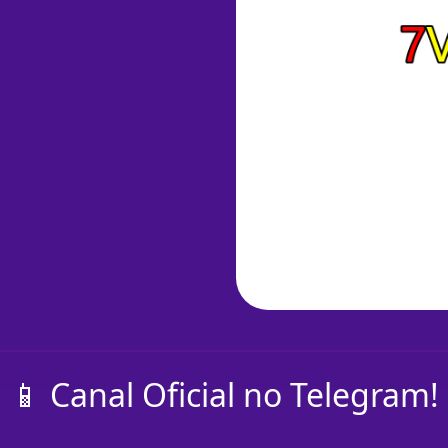
📱 Canal Oficial no Telegram!