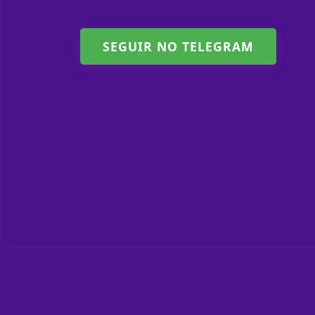
SEGUIR NO TELEGRAM