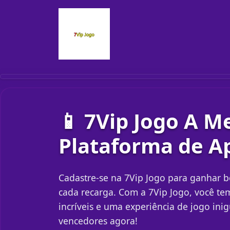
📱 7Vip Jogo A M
Plataforma de A
Cadastre-se na 7Vip Jogo para ganhar 
cada recarga. Com a 7Vip Jogo, você t
incríveis e uma experiência de jogo inig
vencedores agora!