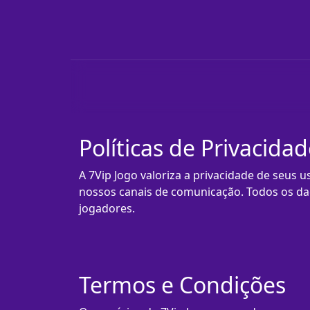
Políticas de Privacida
A 7Vip Jogo valoriza a privacidade de seus
nossos canais de comunicação. Todos os dad
jogadores.
Termos e Condições