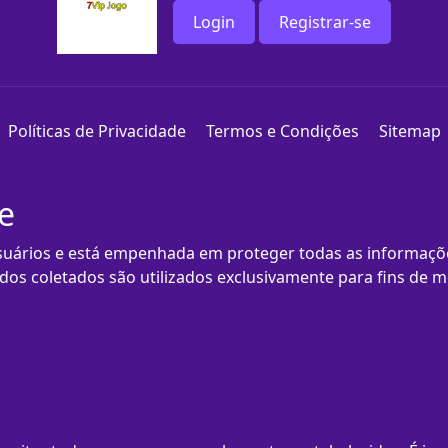
Login
Registrar-se
Políticas de Privacidade
Termos e Condições
Sitemap
de
 usuários e está empenhada em proteger todas as informaçõ
os coletados são utilizados exclusivamente para fins de m