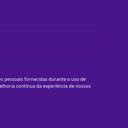
s pessoais fornecidas durante o uso de
elhoria contínua da experiência de nossos