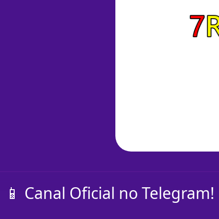
📱 Canal Oficial no Telegram!