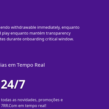
 sendo withdrawable immediately, enquanto
ued play enquanto mantém transparency
ates durante onboarding critical window.
cias em Tempo Real
24/7
e todas as novidades, promoções e
 7RR.Com em tempo real!