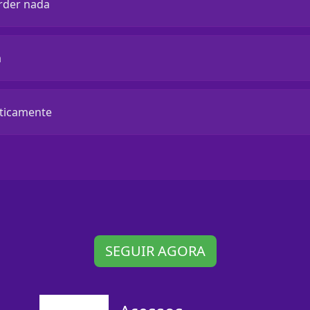
erder nada
a
aticamente
SEGUIR AGORA