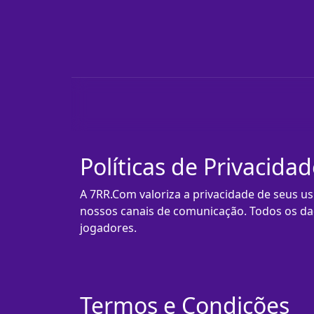
Políticas de Privacida
A 7RR.Com valoriza a privacidade de seus 
nossos canais de comunicação. Todos os dad
jogadores.
Termos e Condições