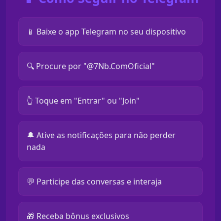
📱 Baixe o app Telegram no seu dispositivo
🔍 Procure por "@7Nb.ComOficial"
👆 Toque em "Entrar" ou "Join"
🔔 Ative as notificações para não perder
nada
💬 Participe das conversas e interaja
🎁 Receba bônus exclusivos