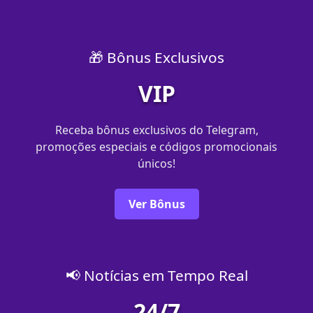
🎁 Bônus Exclusivos
VIP
Receba bônus exclusivos do Telegram,
promoções especiais e códigos promocionais
únicos!
Ver Bônus
📢 Notícias em Tempo Real
24/7