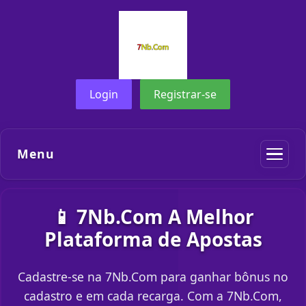
Login
Registrar-se
Menu
📱 7Nb.Com A Melhor
Plataforma de Apostas
Cadastre-se na 7Nb.Com para ganhar bônus no
cadastro e em cada recarga. Com a 7Nb.Com,