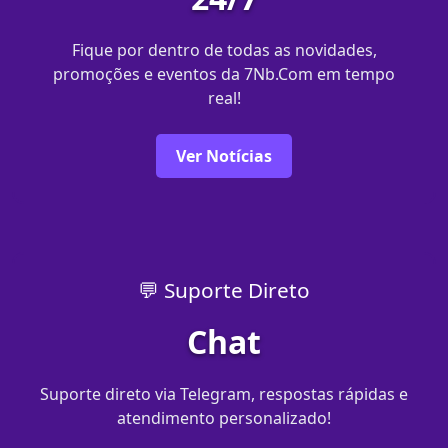
Fique por dentro de todas as novidades,
promoções e eventos da 7Nb.Com em tempo
real!
Ver Notícias
💬 Suporte Direto
Chat
Suporte direto via Telegram, respostas rápidas e
atendimento personalizado!