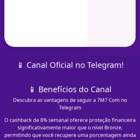
📱 Canal Oficial no Telegram!
📱 Benefícios do Canal
Descubra as vantagens de seguir a 7M7 Com no
Telegram
O cashback de 8% semanal oferece proteção financeira
significativamente maior que o nível Bronze,
permitindo que você recupere uma porcentagem ainda