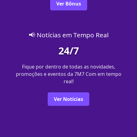
Ver Bônus
📢 Notícias em Tempo Real
24/7
Fique por dentro de todas as novidades,
promoções e eventos da 7M7 Com em tempo
real!
Ver Notícias