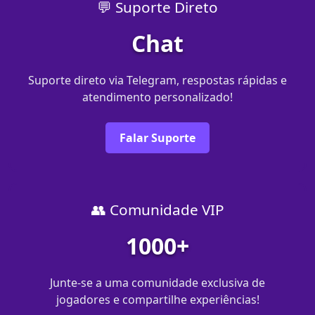
💬 Suporte Direto
Chat
Suporte direto via Telegram, respostas rápidas e
atendimento personalizado!
Falar Suporte
👥 Comunidade VIP
1000+
Junte-se a uma comunidade exclusiva de
jogadores e compartilhe experiências!