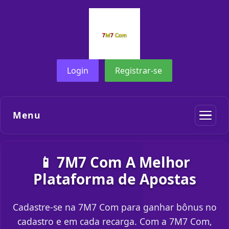
Login
Registrar-se
Menu
📱 7M7 Com A Melhor
Plataforma de Apostas
Cadastre-se na 7M7 Com para ganhar bônus no
cadastro e em cada recarga. Com a 7M7 Com,