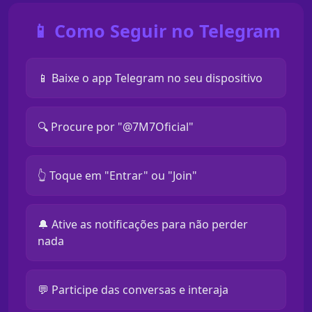
📱 Como Seguir no Telegram
📱 Baixe o app Telegram no seu dispositivo
🔍 Procure por "@7M7Oficial"
👆 Toque em "Entrar" ou "Join"
🔔 Ative as notificações para não perder
nada
💬 Participe das conversas e interaja