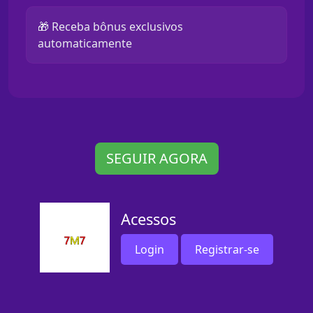
🎁 Receba bônus exclusivos
automaticamente
SEGUIR AGORA
Acessos
Login
Registrar-se