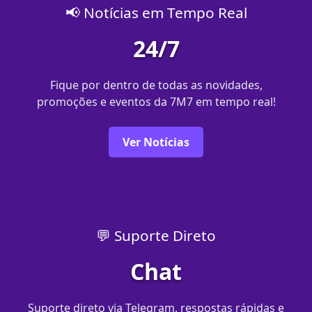
📢 Notícias em Tempo Real
24/7
Fique por dentro de todas as novidades,
promoções e eventos da 7M7 em tempo real!
Ver Notícias
💬 Suporte Direto
Chat
Suporte direto via Telegram, respostas rápidas e