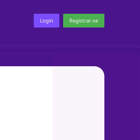
Login
Registrar-se