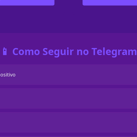
📱 Como Seguir no Telegram
ositivo