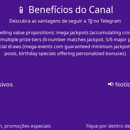
📱 Benefícios do Canal
Descubra as vantagens de seguir a 7JJ no Telegram
lling value propositions: mega jackpots (accumulating cro
ultiple prize tiers (6-number matches jackpot, 5/6 major p
pecial draws (mega-events com guaranteed minimum jackpo
pools, birthday specials offering personalized bonuses)
sivos
📢 Notí
m, promoções especiais
Fique por dentro d