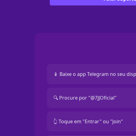
📱 Baixe o app Telegram no seu disp
🔍 Procure por "@7JJOficial"
👆 Toque em "Entrar" ou "Join"