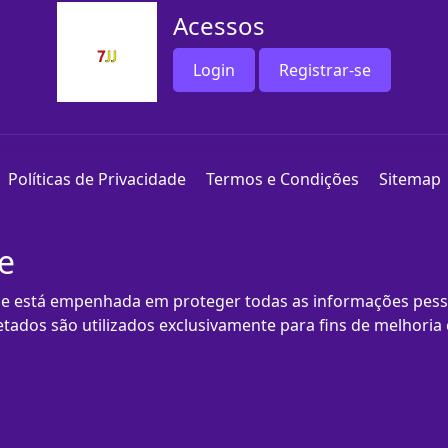
Acessos
Login
Registrar-se
Políticas de Privacidade
Termos e Condições
Sitemap
de
ios e está empenhada em proteger todas as informações pes
tados são utilizados exclusivamente para fins de melhoria