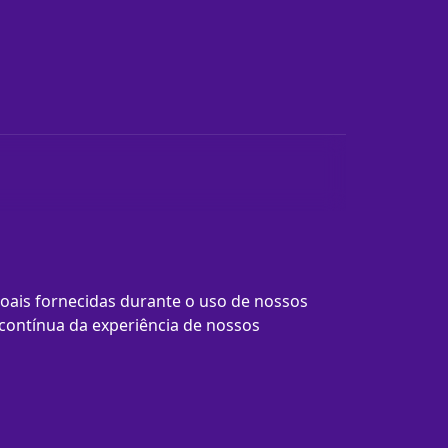
soais fornecidas durante o uso de nossos
 contínua da experiência de nossos