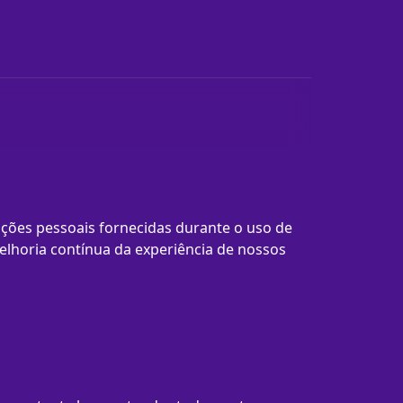
ções pessoais fornecidas durante o uso de
elhoria contínua da experiência de nossos