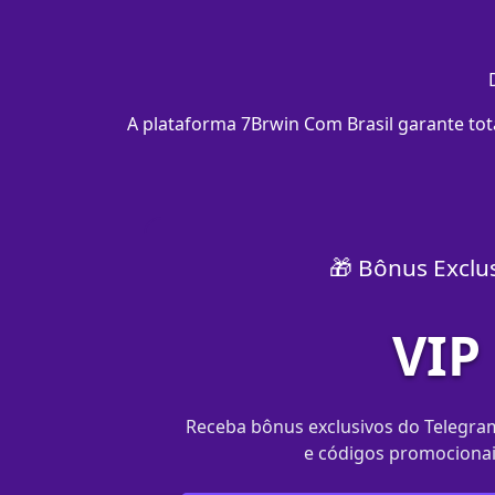
A plataforma 7Brwin Com Brasil garante to
🎁 Bônus Exclu
VIP
Receba bônus exclusivos do Telegra
e códigos promocionai