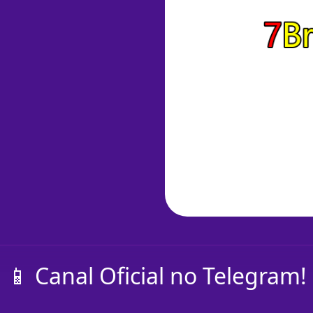
📱 Canal Oficial no Telegram!