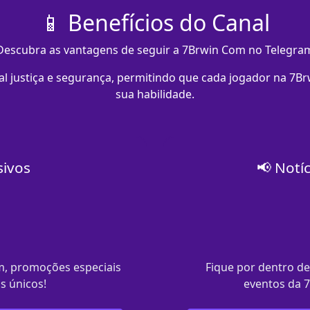
📱 Benefícios do Canal
Descubra as vantagens de seguir a 7Brwin Com no Telegra
tal justiça e segurança, permitindo que cada jogador na 7
sua habilidade.
sivos
📢 Notí
m, promoções especiais
Fique por dentro d
s únicos!
eventos da 