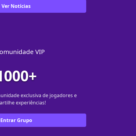
Ver Notícias
Comunidade VIP
1000+
unidade exclusiva de jogadores e
rtilhe experiências!
Entrar Grupo