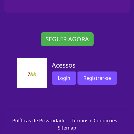
SEGUIR AGORA
Acessos
Login
Registrar-se
Políticas de Privacidade
Termos e Condições
Sitemap