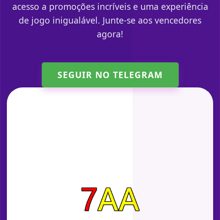
acesso a promoções incríveis e uma experiência
de jogo inigualável. Junte-se aos vencedores
agora!
SEGUIR NO TELEGRAM