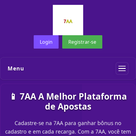
Login
Registrar-se
Menu
📱 7AA A Melhor Plataforma
de Apostas
Cadastre-se na 7AA para ganhar bônus no
cadastro e em cada recarga. Com a 7AA, você tem