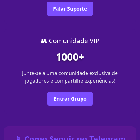
Falar Suporte
👥 Comunidade VIP
1000+
Junte-se a uma comunidade exclusiva de
jogadores e compartilhe experiências!
Entrar Grupo
📱 Como Seguir no Telegram