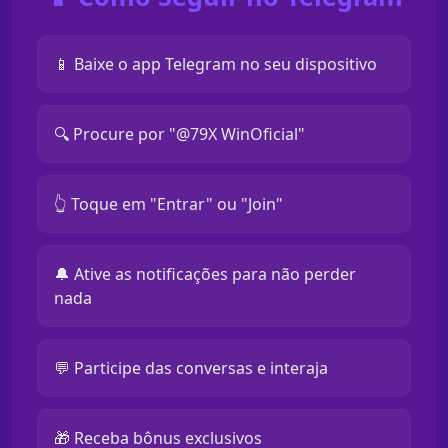
📱 Baixe o app Telegram no seu dispositivo
🔍 Procure por "@79X WinOficial"
👆 Toque em "Entrar" ou "Join"
🔔 Ative as notificações para não perder
nada
💬 Participe das conversas e interaja
🎁 Receba bônus exclusivos