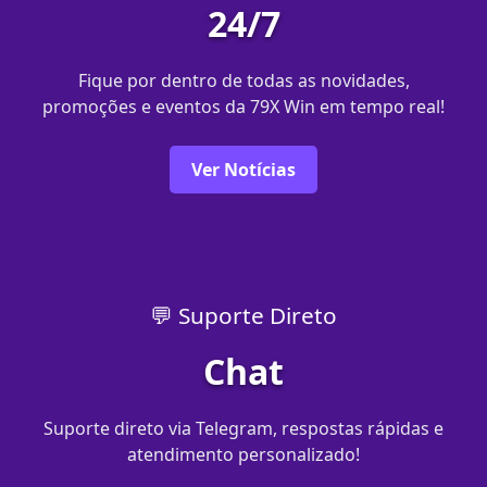
24/7
Fique por dentro de todas as novidades,
promoções e eventos da 79X Win em tempo real!
Ver Notícias
💬 Suporte Direto
Chat
Suporte direto via Telegram, respostas rápidas e
atendimento personalizado!