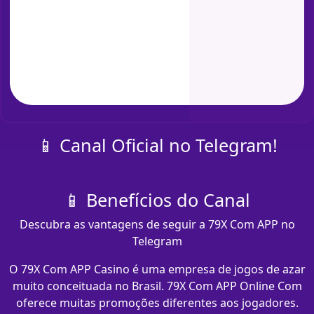
📱 Canal Oficial no Telegram!
📱 Benefícios do Canal
Descubra as vantagens de seguir a 79X Com APP no
Telegram
O 79X Com APP Casino é uma empresa de jogos de azar
muito conceituada no Brasil. 79X Com APP Online Com
oferece muitas promoções diferentes aos jogadores.