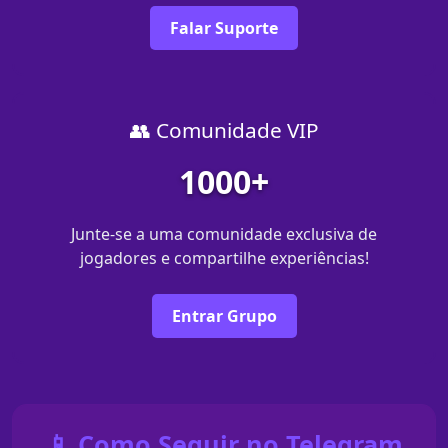
Falar Suporte
👥 Comunidade VIP
1000+
Junte-se a uma comunidade exclusiva de
jogadores e compartilhe experiências!
Entrar Grupo
📱 Como Seguir no Telegram