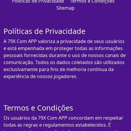
Políticas de Privacidade
Termos e Condições
Sitemap
Políticas de Privacidade
A 79X Com APP valoriza a privacidade de seus usuários
e está empenhada em proteger todas as informações
pessoais fornecidas durante o uso de nossos canais de
comunicação. Todos os dados coletados são utilizados
exclusivamente para fins de melhoria contínua da
experiência de nossos jogadores.
Termos e Condições
Os usuários da 79X Com APP concordam em respeitar
todas as regras e regulamentos estabelecidos. É