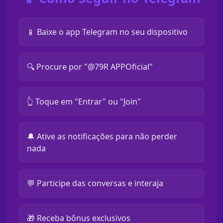
📱 Baixe o app Telegram no seu dispositivo
🔍 Procure por "@79R APPOficial"
👆 Toque em "Entrar" ou "Join"
🔔 Ative as notificações para não perder
nada
💬 Participe das conversas e interaja
🎁 Receba bônus exclusivos