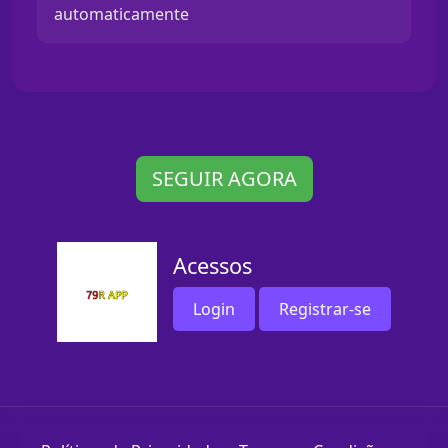
automaticamente
SEGUIR AGORA
Acessos
Login
Registrar-se