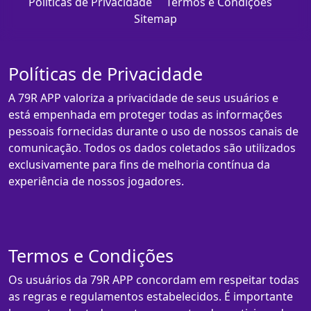
Políticas de Privacidade
Termos e Condições
Sitemap
Políticas de Privacidade
A 79R APP valoriza a privacidade de seus usuários e
está empenhada em proteger todas as informações
pessoais fornecidas durante o uso de nossos canais de
comunicação. Todos os dados coletados são utilizados
exclusivamente para fins de melhoria contínua da
experiência de nossos jogadores.
Termos e Condições
Os usuários da 79R APP concordam em respeitar todas
as regras e regulamentos estabelecidos. É importante