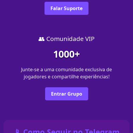
Falar Suporte
👥 Comunidade VIP
1000+
Junte-se a uma comunidade exclusiva de
jogadores e compartilhe experiências!
Entrar Grupo
📱 Como Seguir no Telegram