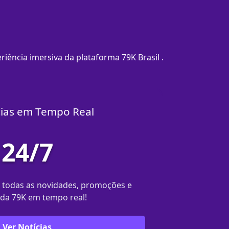
riência imersiva da plataforma 79K Brasil .
cias em Tempo Real
24/7
e todas as novidades, promoções e
 da 79K em tempo real!
Ver Notícias