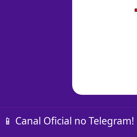
📱 Canal Oficial no Telegram!