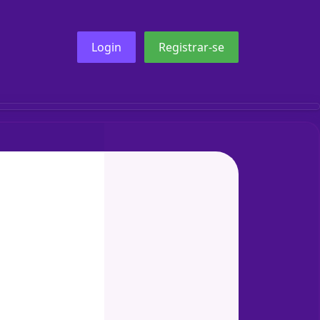
Login
Registrar-se