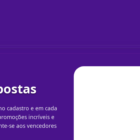
postas
no cadastro e em cada
promoções incríveis e
unte-se aos vencedores