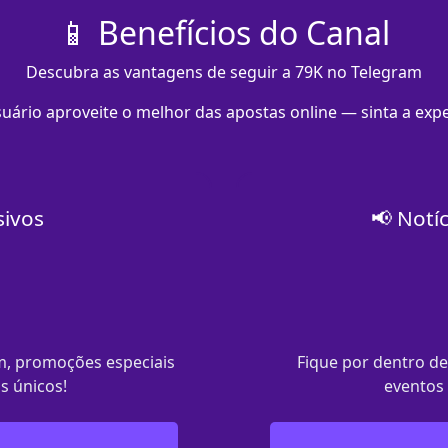
📱 Benefícios do Canal
Descubra as vantagens de seguir a 79K no Telegram
uário aproveite o melhor das apostas online — sinta a expe
sivos
📢 Notí
m, promoções especiais
Fique por dentro d
s únicos!
eventos