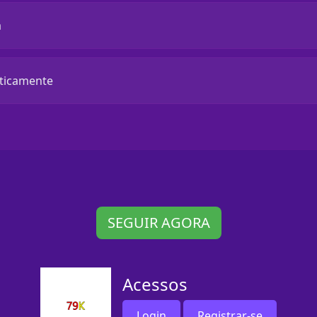
a
aticamente
SEGUIR AGORA
Acessos
Login
Registrar-se