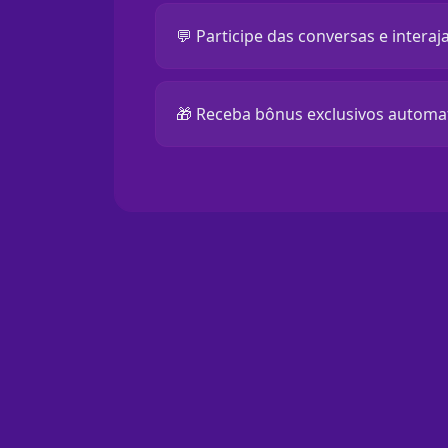
💬 Participe das conversas e interaj
🎁 Receba bônus exclusivos autom