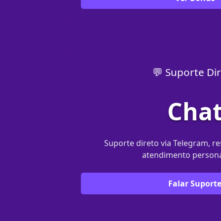
💬 Suporte Di
Cha
Suporte direto via Telegram, r
atendimento persona
Falar Suport