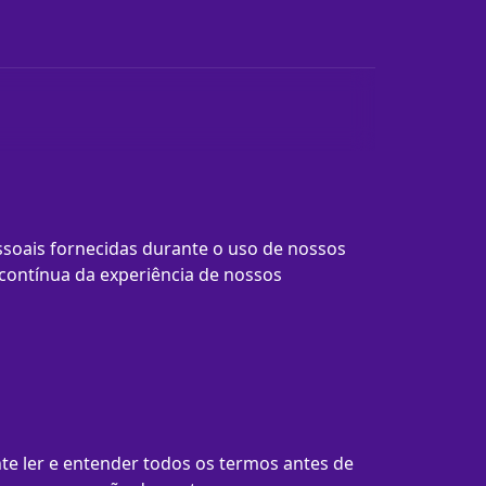
ssoais fornecidas durante o uso de nossos
 contínua da experiência de nossos
te ler e entender todos os termos antes de