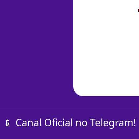
📱 Canal Oficial no Telegram!