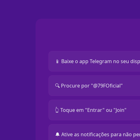
📱 Baixe o app Telegram no seu disp
🔍 Procure por "@79FOficial"
👆 Toque em "Entrar" ou "Join"
🔔 Ative as notificações para não p