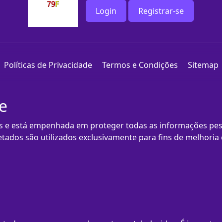
Login
Registrar-se
Políticas de Privacidade
Termos e Condições
Sitemap
de
ios e está empenhada em proteger todas as informações pe
tados são utilizados exclusivamente para fins de melhoria