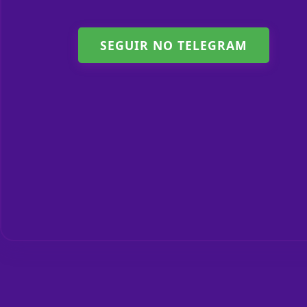
SEGUIR NO TELEGRAM