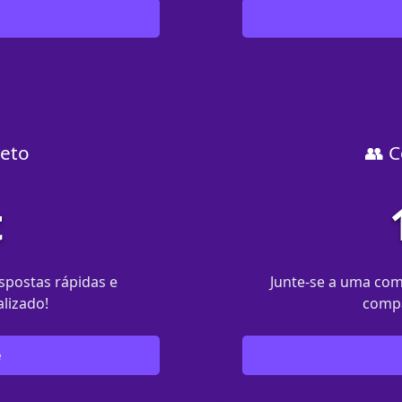
reto
👥 
t
espostas rápidas e
Junte-se a uma com
lizado!
compa
e