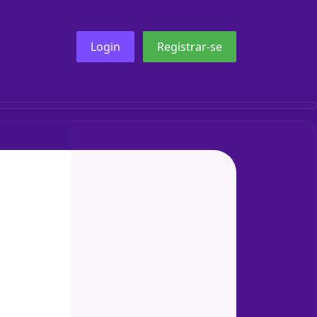
Login
Registrar-se