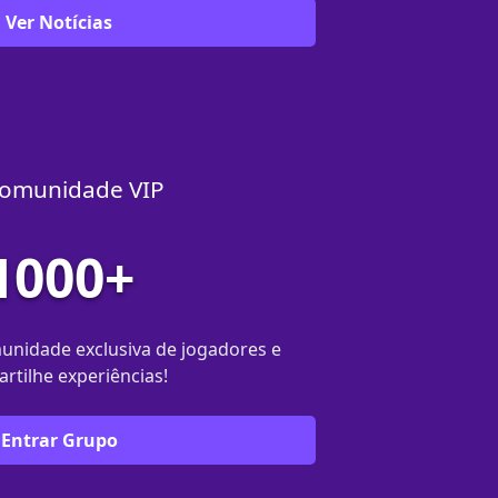
Ver Notícias
Comunidade VIP
1000+
unidade exclusiva de jogadores e
rtilhe experiências!
Entrar Grupo