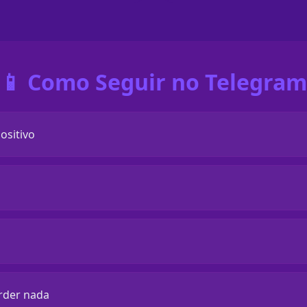
📱 Como Seguir no Telegram
ositivo
erder nada