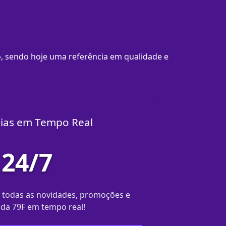
o, sendo hoje uma referência em qualidade e
cias em Tempo Real
24/7
e todas as novidades, promoções e
 da 79F em tempo real!