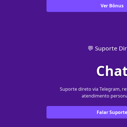
Ver Bônus
💬 Suporte Di
Cha
Suporte direto via Telegram, r
atendimento persona
Falar Suport