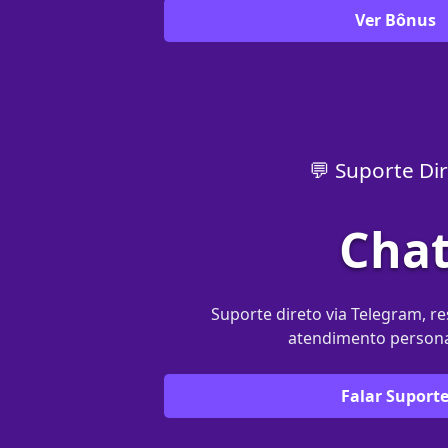
Ver Bônus
💬 Suporte Di
Cha
Suporte direto via Telegram, r
atendimento persona
Falar Suport