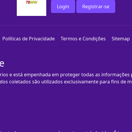
Login
Registrar-se
Políticas de Privacidade
Termos e Condições
Sitemap
de
ários e está empenhada em proteger todas as informações 
os coletados são utilizados exclusivamente para fins de m