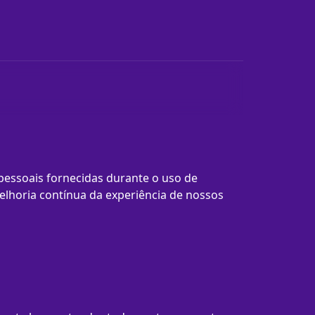
pessoais fornecidas durante o uso de
elhoria contínua da experiência de nossos