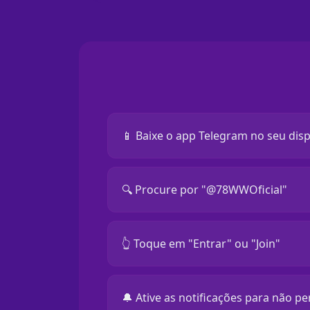
📱 Baixe o app Telegram no seu disp
🔍 Procure por "@78WWOficial"
👆 Toque em "Entrar" ou "Join"
🔔 Ative as notificações para não p