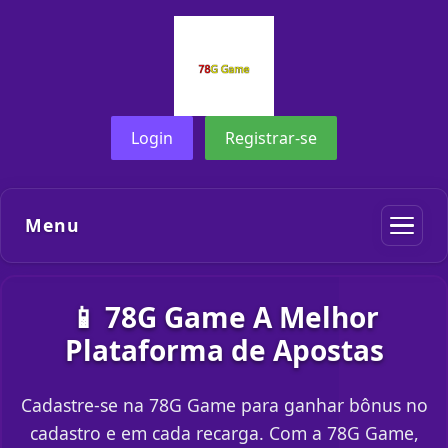
Login
Registrar-se
Menu
📱 78G Game A Melhor
Plataforma de Apostas
Cadastre-se na 78G Game para ganhar bônus no
cadastro e em cada recarga. Com a 78G Game,