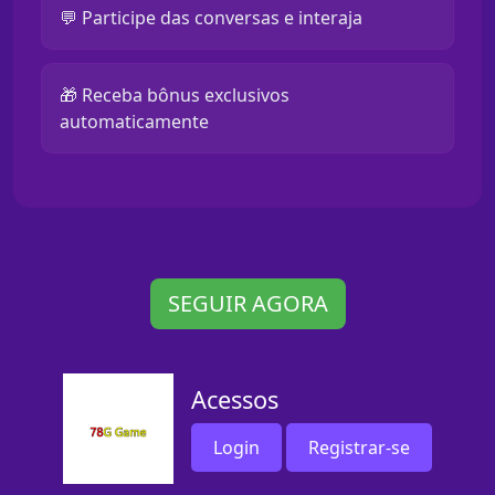
💬 Participe das conversas e interaja
🎁 Receba bônus exclusivos
automaticamente
SEGUIR AGORA
Acessos
Login
Registrar-se